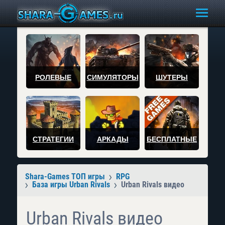
РОЛЕВЫЕ
СИМУЛЯТОРЫ
ШУТЕРЫ
СТРАТЕГИИ
АРКАДЫ
БЕСПЛАТНЫЕ
Shara-Games ТОП игры
RPG
База игры Urban Rivals
Urban Rivals видео
Urban Rivals видео