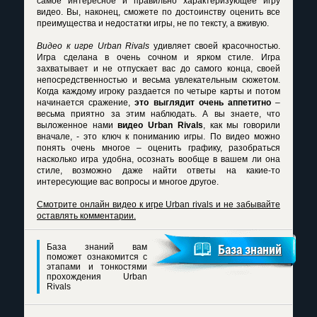
самое интересное и правильно характеризующее игру
видео. Вы, наконец, сможете по достоинству оценить все
преимущества и недостатки игры, не по тексту, а вживую.
Видео к игре Urban Rivals
удивляет своей красочностью.
Игра сделана в очень сочном и ярком стиле. Игра
захватывает и не отпускает вас до самого конца, своей
непосредственностью и весьма увлекательным сюжетом.
Когда каждому игроку раздается по четыре карты и потом
начинается сражение,
это выглядит очень аппетитно
–
весьма приятно за этим наблюдать. А вы знаете, что
выложенное нами
видео Urban Rivals
, как мы говорили
вначале, - это ключ к пониманию игры. По видео можно
понять очень многое – оценить графику, разобраться
насколько игра удобна, осознать вообще в вашем ли она
стиле, возможно даже найти ответы на какие-то
интересующие вас вопросы и многое другое.
Смотрите онлайн видео к игре Urban rivals и не забывайте
оставлять комментарии.
База знаний вам
База знаний
поможет ознакомится с
этапами и тонкостями
прохождения Urban
Rivals