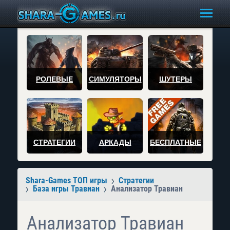
РОЛЕВЫЕ
СИМУЛЯТОРЫ
ШУТЕРЫ
СТРАТЕГИИ
АРКАДЫ
БЕСПЛАТНЫЕ
Shara-Games ТОП игры
Стратегии
База игры Травиан
Анализатор Травиан
Анализатор Травиан