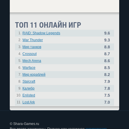
ТОП 11 ОНЛАЙН ИГР
9.6
1.
RAID: Shadow Legends
9.3
2.
War Thunder
8.8
3.
Мир танков
8.7
4.
Crossout
8.6
5.
Mech Arena
8.5
6.
Warface
8.2
7.
Мир кораблей
7.9
8.
Stalcraft
7.8
9.
Калибр
7.5
10.
Enlisted
7.0
11.
Lost Ark
© Shara-Games.ru
Все права защищены. Полное или частичное
копирование