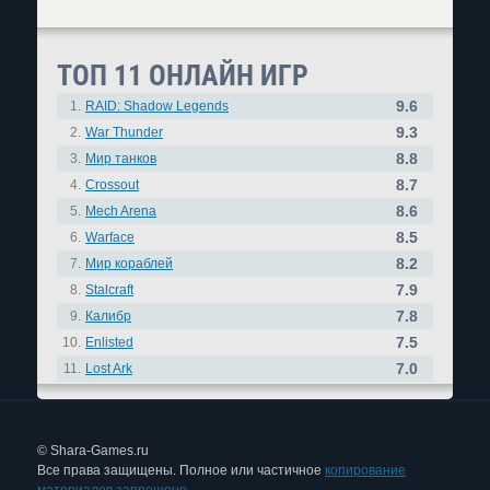
ТОП 11 ОНЛАЙН ИГР
9.6
1.
RAID: Shadow Legends
9.3
2.
War Thunder
8.8
3.
Мир танков
8.7
4.
Crossout
8.6
5.
Mech Arena
8.5
6.
Warface
8.2
7.
Мир кораблей
7.9
8.
Stalcraft
7.8
9.
Калибр
7.5
10.
Enlisted
7.0
11.
Lost Ark
© Shara-Games.ru
Все права защищены. Полное или частичное
копирование
материалов запрещено.