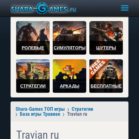
РОЛЕВЫЕ
СИМУЛЯТОРЫ
ШУТЕРЫ
СТРАТЕГИИ
АРКАДЫ
БЕСПЛАТНЫЕ
Shara-Games ТОП игры
Стратегии
База игры Травиан
Travian ru
Travian ru