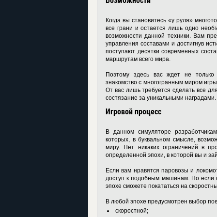
Возможности
Когда вы становитесь «у руля» многот
все грани и остается лишь одно необ
возможности данной техники. Вам пре
управления составами и достигнув ис
поступают десятки современных соста
маршрутам всего мира.
Поэтому здесь вас ждет не только 
знакомство с многогранным миром игры
От вас лишь требуется сделать все дл
состязание за уникальными наградами.
Игровой процесс
В данном симуляторе разработчика
которых, в буквальном смысле, возмо
миру. Нет никаких ограничений в пр
определенной эпохи, в которой вы и з
Если вам нравятся паровозы и локомот
доступ к подобным машинам. Но если 
эпохе сможете покататься на скоростны
В любой эпохе предусмотрен выбор пое
скоростной;