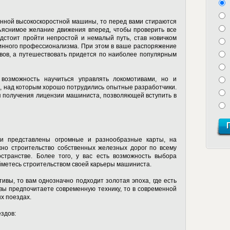
онной высокоскоростной машины, то перед вами стираются
ъяснимое желание движения вперед, чтобы проверить все
дстоит пройти непростой и немалый путь, став новичком
тинного профессионализма. При этом в ваше распоряжение
вов, а путешествовать придется по наиболее популярным
возможность научиться управлять локомотивами, но и
, над которым хорошо потрудились опытные разработчики.
я получения лицензии машиниста, позволяющей вступить в
ми представлены огромные и разнообразные карты, на
жно строительство собственных железных дорог по всему
остранстве. Более того, у вас есть возможность выбора
айметесь строительством своей карьеры машиниста.
ивы, то вам однозначно подходит золотая эпоха, где есть
вы предпочитаете современную технику, то в современной
х поездах.
здов: