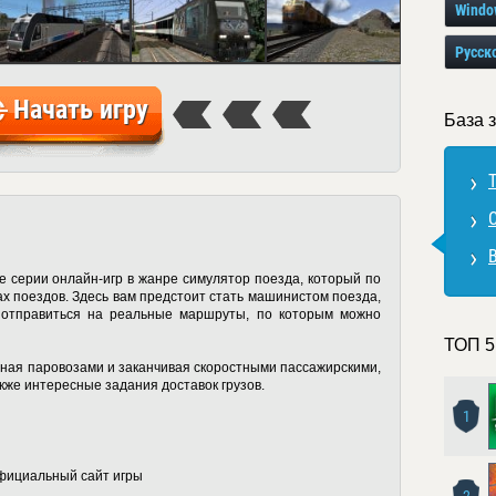
Windo
Русск
Начать игру
База з
T
В
 серии онлайн-игр в жанре симулятор поезда, который по
ах поездов. Здесь вам предстоит стать машинистом поезда,
 и отправиться на реальные маршруты, по которым можно
ТОП 5
иная паровозами и заканчивая скоростными пассажирскими,
же интересные задания доставок грузов.
1
фициальный сайт игры