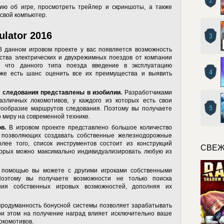
2
ю об игре, просмотреть трейлер и скриншоты, а также
 свой компьютер.
lator 2016
3
 данном игровом проекте у вас появляется возможность
ства электрических и двухрежимных поездов от компании
но, что данного типа поезда введение в эксплуатацию
4
уже есть шанс оценить все их преимущества и выявить
 следования представлены в изобилии.
Разработчиками
азличных локомотивов, у каждого из которых есть свои
5
гообразие маршрутов следования. Поэтому вы получаете
 миру на современной технике.
в.
В игровом проекте представлено большое количество
, позволяющих создавать собственные железнодорожные
лее того, список инструментов состоит из конструкций
СВЕЖ
торых можно максимально индивидуализировать любую из
помощью вы можете с другими игроками собственными
Поэтому вы получаете возможности не только поиска
ия собственных игровых возможностей, дополняя их
родуманность бонусной системы позволяет зарабатывать
и этом на получение наград влияет исключительно ваше
окомотивов.