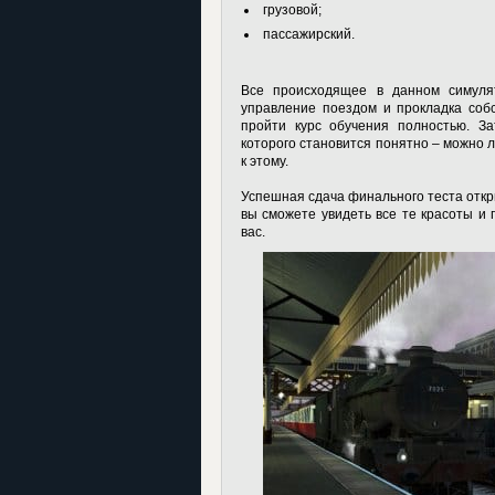
грузовой;
пассажирский.
Все происходящее в данном симулят
управление поездом и прокладка соб
пройти курс обучения полностью. За
которого становится понятно – можно л
к этому.
Успешная сдача финального теста откр
вы сможете увидеть все те красоты и
вас.