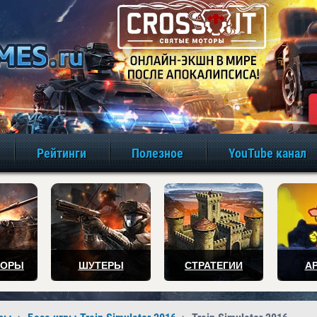
игры онлайн бе
Рейтинги
Полезное
YouTube канал
ТОРЫ
ШУТЕРЫ
СТРАТЕГИИ
А