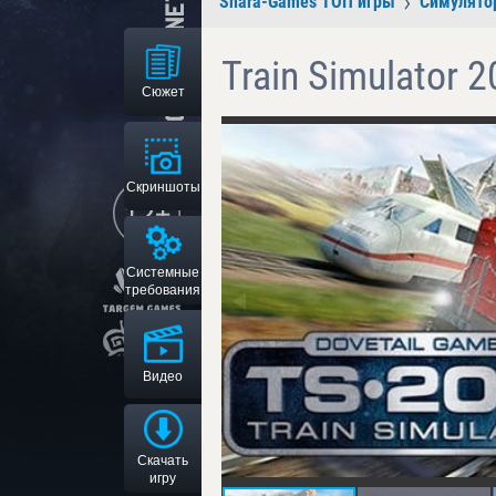
Shara-Games ТОП игры
Симулято
Train Simulator 
Сюжет
Скриншоты
Системные
требования
Видео
Скачать
игру