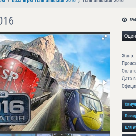
ры
База игры Train Simulator 2016
Train Simulator 2016
2016
594
Оцен
Жанр:
Проис
Оплата
Дата в
Официа
Симул
Поезд
Для W