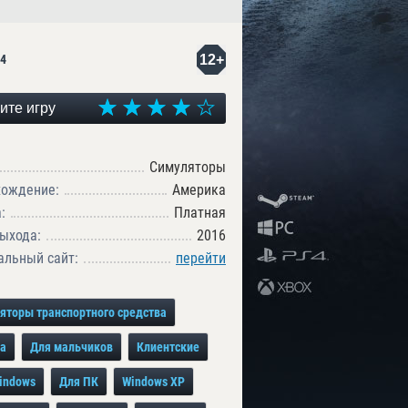
12+
4
ите игру
Симуляторы
хождение:
Америка
:
Платная
ыхода:
2016
льный сайт:
перейти
яторы транспортного средства
а
Для мальчиков
Клиентские
indows
Для ПК
Windows XP