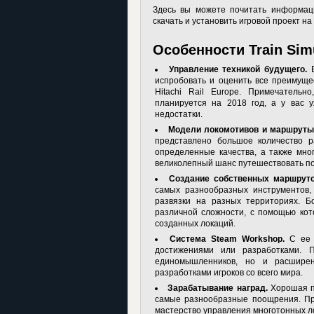
Здесь вы можете почитать информаци
скачать и установить игровой проект на
Особенности Train Simu
Управление техникой будущего.
В
испробовать и оценить все преимуще
Hitachi Rail Europe. Примечатель
планируется на 2018 год, а у вас 
недостатки.
Модели локомотивов и маршруты
представлено большое количество р
определенные качества, а также мно
великолепный шанс путешествовать по
Создание собственных маршруто
самых разнообразных инструментов
развязки на разных территориях. Бо
различной сложности, с помощью ко
созданных локаций.
Система Steam Workshop.
С ее 
достижениями или разработками. 
единомышленников, но и расширен
разработками игроков со всего мира.
Зарабатывание наград.
Хорошая п
самые разнообразные поощрения. Пр
мастерство управления многотонных л