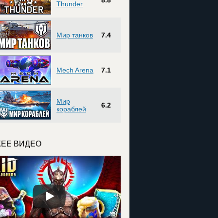
8.8
Thunder
Мир танков
7.4
Mech Arena
7.1
Мир
6.2
кораблей
ЕЕ ВИДЕО