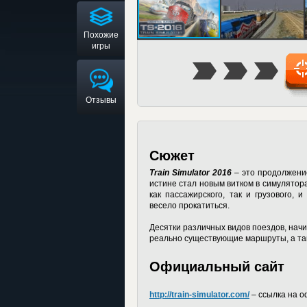
Похожие
игры
Отзывы
Сюжет
Train Simulator 2016
– это продолжение
истине стал новым витком в симулятор
как пассажирского, так и грузового,
весело прокатиться.
Десятки различных видов поездов, нач
реально существующие маршруты, а так
Официальный сайт
http://train-simulator.com/
– ссылка на о