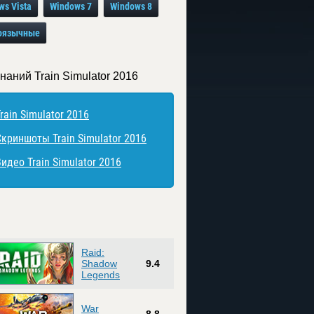
ws Vista
Windows 7
Windows 8
оязычные
наний Train Simulator 2016
rain Simulator 2016
Скриншоты Train Simulator 2016
идео Train Simulator 2016
Raid:
Shadow
9.4
Legends
War