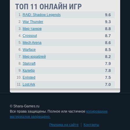
ТОП 11 ОНЛАЙН ИГР
9.6
1.
RAID: Shadow Legends
9.3
2.
War Thunder
8.8
3.
Мир танков
8.7
4.
Crossout
8.6
5.
Mech Arena
8.5
6.
Warface
8.2
7.
Мир кораблей
7.9
8.
Stalcraft
7.8
9.
Калибр
7.5
10.
Enlisted
7.0
11.
Lost Ark
© Shara-Games.ru
Все права защищены. Полное или частичное
копирование
материалов запрещено.
Реклама на сайте
|
Контакты