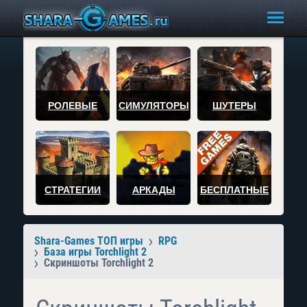
РОЛЕВЫЕ
СИМУЛЯТОРЫ
ШУТЕРЫ
СТРАТЕГИИ
АРКАДЫ
БЕСПЛАТНЫЕ
Shara-Games ТОП игры
RPG
База игры Torchlight 2
Скриншоты Torchlight 2