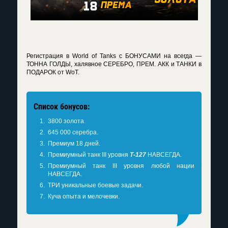
Регистрация в World of Tanks c БОНУСАМИ на всегда —
ТОННА ГОЛДЫ, халявное СЕРЕБРО, ПРЕМ. АКК и ТАНКИ в
ПОДАРОК от WoT.
Список бонусов:
3800 золота.
645 000 серебра.
Премиум 18 дней.
Премиумный танк III уровня
Т-127
НАВСЕГДА.
Премиумный танк III уровня любой нации
НАВСЕГДА.
ТРИ уникальные боевые задачи.
Куча опыта и мелочевки.