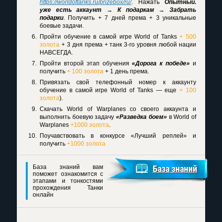
https://worldoftanks.ru/prizebox/ru/
. Нажать
Опытный.
уже есть аккаунт → К подаркам → Забрать
подарки
. Получить + 7 дней према + 3 уникальные
боевые задачи.
Пройти обучение в самой игре World of Tanks
+ 500
золота
+ 3 дня према + танк 3-го уровня любой нации
НАВСЕГДА.
Пройти второй этап обучения
«Дорога к победе»
и
получить
+ 100 золота
+ 1 день према.
Привязать свой телефонный номер к аккаунту
обучение в самой игре World of Tanks — еще
+ 100
золота
).
Скачать World of Warplanes со своего аккаунта и
выполнить боевую задачу
«Разведка боем»
в World of
Warplanes
+1000 золота
.
Поучавствовать в конкурсе «Лучший реплей» и
получить
+1000 золота
База знаний вам
База знаний
поможет ознакомится с
этапами и тонкостями
прохождения Танки
онлайн