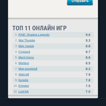
ТОП 11 ОНЛАЙН ИГР
9.6
1.
RAID: Shadow Legends
9.3
2.
War Thunder
8.8
3.
Мир танков
8.7
4.
Crossout
8.6
5.
Mech Arena
8.5
6.
Warface
8.2
7.
Мир кораблей
7.9
8.
Stalcraft
7.8
9.
Калибр
7.5
10.
Enlisted
7.0
11.
Lost Ark