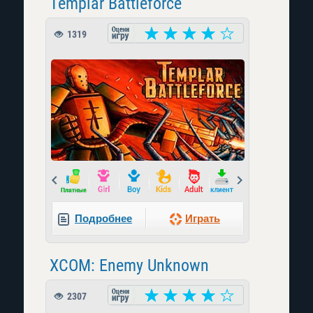
Templar Battleforce
1319
Prev
Next
Подробнее
Играть
XCOM: Enemy Unknown
2307