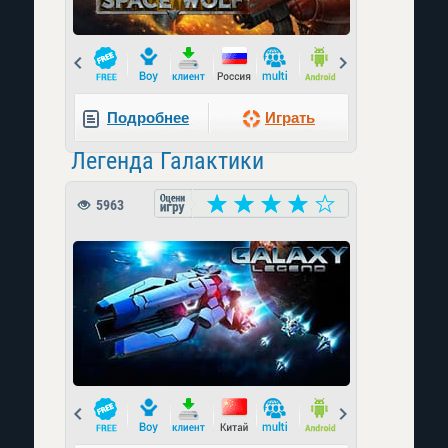
Prev
Next
Подробнее
Играть
Легенда Галактики
5963
Prev
Next