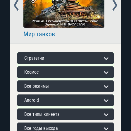
Prev
Next
Мир танков
Raid: 
Стратегии
Космос
Все режимы
Android
Все типы клиента
Все годы выхода