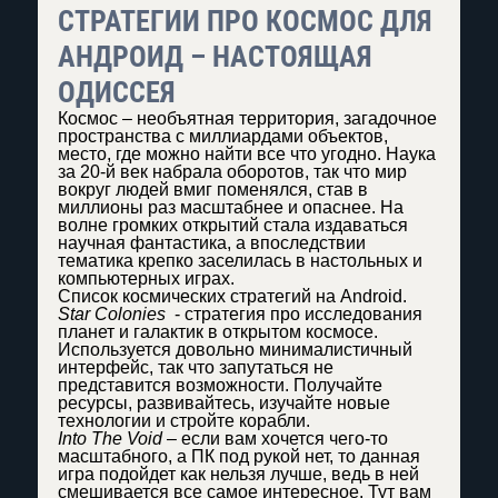
СТРАТЕГИИ ПРО КОСМОС ДЛЯ
АНДРОИД – НАСТОЯЩАЯ
ОДИССЕЯ
Космос – необъятная территория, загадочное
пространства с миллиардами объектов,
место, где можно найти все что угодно. Наука
за 20-й век набрала оборотов, так что мир
вокруг людей вмиг поменялся, став в
миллионы раз масштабнее и опаснее. На
волне громких открытий стала издаваться
научная фантастика, а впоследствии
тематика крепко заселилась в настольных и
компьютерных играх.
Список космических стратегий на Android.
Star Colonies
- стратегия про исследования
планет и галактик в открытом космосе.
Используется довольно минималистичный
интерфейс, так что запутаться не
представится возможности. Получайте
ресурсы, развивайтесь, изучайте новые
технологии и стройте корабли.
Into The Void
– если вам хочется чего-то
масштабного, а ПК под рукой нет, то данная
игра подойдет как нельзя лучше, ведь в ней
смешивается все самое интересное. Тут вам