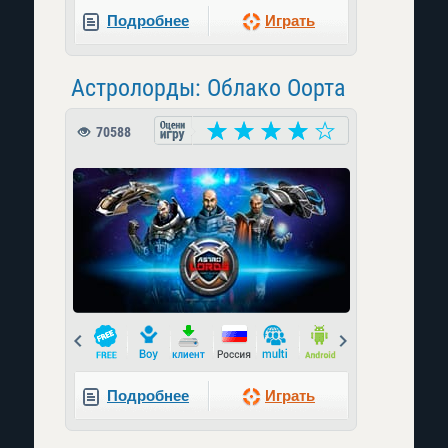
Подробнее
Играть
Астролорды: Облако Оорта
70588
Prev
Next
Подробнее
Играть