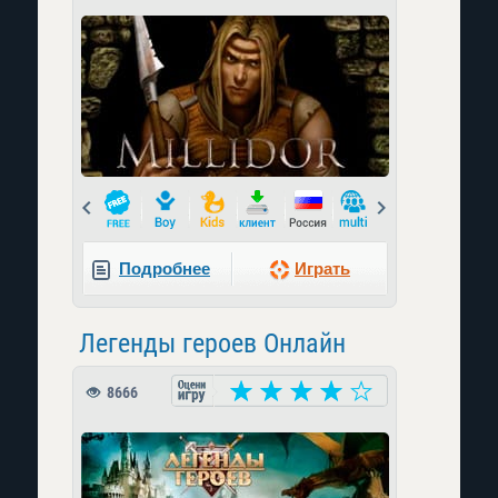
Prev
Next
Подробнее
Играть
Легенды героев Онлайн
8666