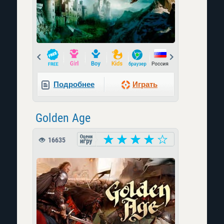
Prev
Next
Подробнее
Играть
Golden Age
16635