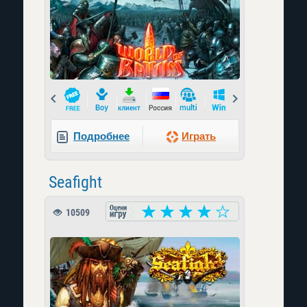
Prev
Next
Подробнее
Играть
Seafight
10509