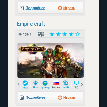
Подробнее
Играть
Empire craft
10844
Prev
Next
Подробнее
Играть