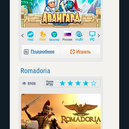
Prev
Next
Подробнее
Играть
Romadoria
8908