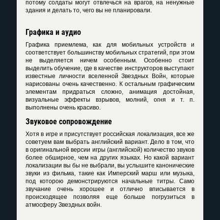
потому солдаты могут отвлечься на врагов, на ненужные
здания и делать то, чего вы не планировали.
Графика и аудио
Графика приемлема, как для мобильных устройств и
соответствует большинству мобильных стратегий, при этом
не выделяется ничем особенным. Особенно стоит
выделить обучение, где в качестве инструкторов выступают
известные личности вселенной Звездных Войн, которые
нарисованы очень качественно. К остальным графическим
элементам придраться сложно, анимация достойная,
визуальные эффекты взрывов, молний, огня и т. п.
выполнены очень красиво.
Звуковое сопровождение
Хотя в игре и присутствует российская локализация, все же
советуем вам выбрать английский вариант. Дело в том, что
в оригинальной версии игры (английской) количество звуков
более обширное, чем на других языках. Но какой вариант
локализации вы бы не выбрали, вы услышите канонические
звуки из фильма, такие как Имперский марш или музыка,
под которою демонстрируются начальные титры. Само
звучание очень хорошее и отлично вписывается в
происходящее позволяя еще больше погрузиться в
атмосферу Звездных войн.