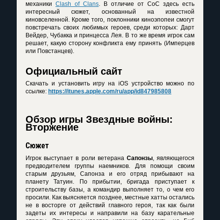
механики
Clash of Clans
. В отличие от CoC здесь есть
интересный сюжет, основанный на известной
киновселенной. Кроме того, поклонники киноэпопеи смогут
повстречать своих любимых героев, среди которых: Дарт
Вейдер, Чубакка и принцесса Лея. В то же время игрок сам
решает, какую сторону конфликта ему принять (Имперцев
или Повстанцев).
Официальный сайт
Скачать и установить игру на iOS устройство можно по
ссылке:
https://itunes.apple.com/ru/app/id847985808
Обзор игры Звездные войны:
Вторжение
Сюжет
Игрок выступает в роли ветерана
Сапонзы
, являющегося
предводителем группы наемников. Для помощи своим
старым друзьям, Сапонза и его отряд прибывают на
планету Татуин. По прибытии, бригада приступает к
строительству базы, а командир выполняет то, о чем его
просили. Как выясняется позднее, местные хатты остались
не в восторге от действий главного героя, так как были
задеты их интересы и направили на базу карательные