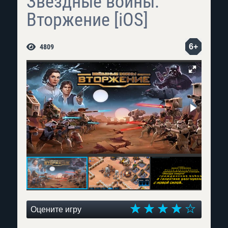
Звездные войны:
Вторжение [iOS]
6+
4809
Оцените игру