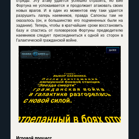
отряды. Эту атаку удается успешно отразить, но Биб
Фортуна не успокаивается и продолжает атаковать своих
новых врагов. И в один из моментов ему таки удается
разрушить лагерь наемников, правда Сапонзы там не
оказалось (он, и большинство его подчиненных были на
задании). Теперь, чтобы в кратчайшие сроки восстановить
базу и спастись от головорезов Фортуны предводителю
наемников следует присоединиться к одной из сторон в
Галактической гражданской войне.
Игровой процесс