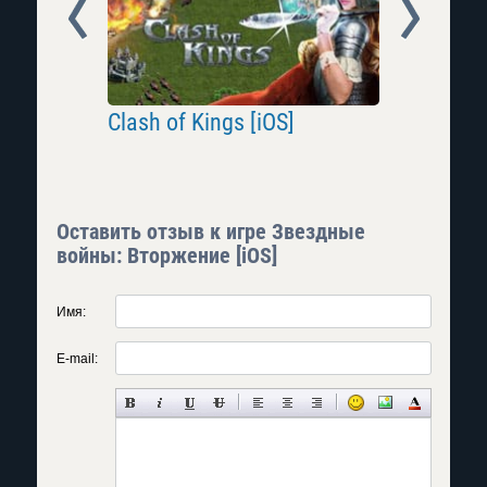
Prev
Next
 [iOS]
Clash of Kings [iOS]
War Thund
Оставить отзыв к игре Звездные
войны: Вторжение [iOS]
Имя:
E-mail: