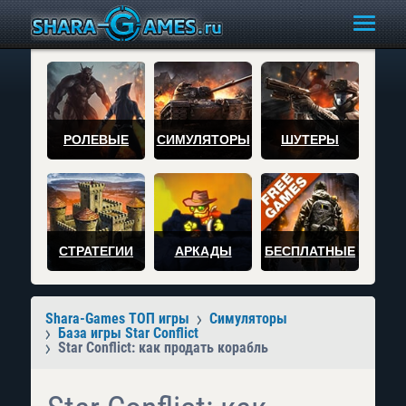
РОЛЕВЫЕ
СИМУЛЯТОРЫ
ШУТЕРЫ
СТРАТЕГИИ
АРКАДЫ
БЕСПЛАТНЫЕ
Shara-Games ТОП игры
Симуляторы
База игры Star Conflict
Star Conflict: как продать корабль