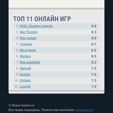
ТОП 11 ОНЛАЙН ИГР
9.6
1.
RAID: Shadow Legends
9.3
2.
War Thunder
8.8
3.
Мир танков
8.7
4.
Crossout
8.6
5.
Mech Arena
8.5
6.
Warface
8.2
7.
Мир кораблей
7.9
8.
Stalcraft
7.8
9.
Калибр
7.5
10.
Enlisted
7.0
11.
Lost Ark
© Shara-Games.ru
Все права защищены. Полное или частичное
копирование