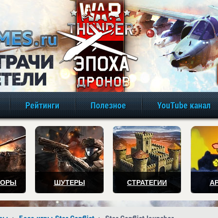
игры онлайн бе
Рейтинги
Полезное
YouTube канал
ТОРЫ
ШУТЕРЫ
СТРАТЕГИИ
А