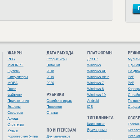
ЖАНРЫ
ДАТА ВЫХОДА
ПЛАТФОРМЫ
РЕЖИ
RPG
Старые игры
Для ПК
Мульти
MMORPG
Новинки
Windows
Одино
Шутеры
2018
Windows XP
На дво
Симуляторы
2019
Windows Vista
PvE
MOBA
2020
Windows 7
PvP
Гонки
Windows 8
Корпор
РУБРИКИ
Файтинги
Windows 10
Онлайн
Приключения
Ошибки в играх
Android
По сет
Экшены
Полезное
iOS
Оффла
Слэшеры
Статьи
ТИП КЛИЕНТА
ОСОБ
Аркады
Клиентские
Глобал
Стратегии
ПО ИНТЕРЕСАМ
Браузерные
Беспла
Ужасы
Русско
Королевская битва
Для мальчиков