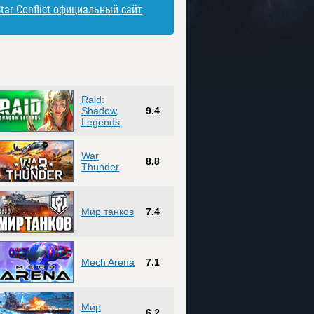
tar Conflict официальный сайт
Raid:
Shadow
9.4
Legends
War
8.8
Thunder
Мир танков
7.4
Mech Arena
7.1
Мир
6.2