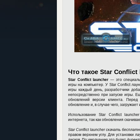
Что такое Star Conflict
Star Conflict launcher
— это специаль
игры на компьютер. У Star Conflict ла
игры каждый день, разработчики доб
непосредственно при запуске игры. Е
обновлений версии клиента. Перед
обновление и, в случае чего, загружае
Использование
Star Conflict launcher
интернета, так как обновления скачива
Star Conflict launcher скачать бесплат
правом верхнем углу. Для установки л
дисков. По умолчанию это будет
директ