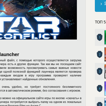
S
ТОП 5
1
 launcher
2
ный файл, с помощью которого осуществляется загрузка
унчера есть и другие функции. Так как мы не посещаем сайт
авили возможность просматривать самые важные новости
3
ще одной полезной функцией лаунчера является проверка
 каждым входом в игру программа проверяет наличие
т и устанавливает найденные обновления.
очень удобно, но требует постоянного безлимитного
4
ются в автоматическом режиме, без согласования с игроком.
но
можно на официальном сайте игры по кнопке «скачать» в
аунчера потребуется выбрать папку на одном из локальных
5
ория Program Files на диске C
.