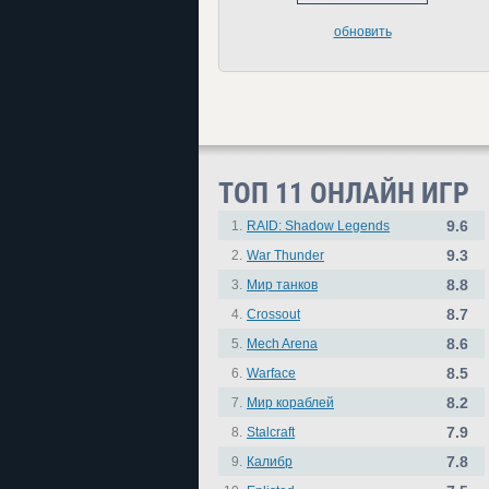
обновить
ТОП 11 ОНЛАЙН ИГР
9.6
1.
RAID: Shadow Legends
9.3
2.
War Thunder
8.8
3.
Мир танков
8.7
4.
Crossout
8.6
5.
Mech Arena
8.5
6.
Warface
8.2
7.
Мир кораблей
7.9
8.
Stalcraft
7.8
9.
Калибр