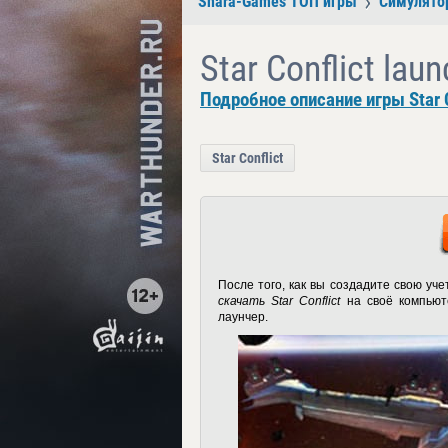
Shara-Games ТОП игры
Симулято
Star Conflict lau
Подробное описание игры Star C
Star Conflict
После того, как вы создадите свою уч
скачать Star Conflict
на своё компьюте
лаунчер.