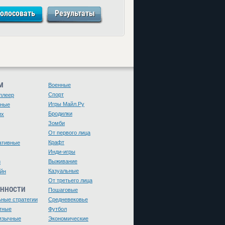
М
Военные
Спорт
плеер
Игры Майл.Ру
чные
Бродилки
их
Зомби
От первого лица
Крафт
ативные
Инди-игры
Выживание
и
Казуальные
йн
От третьего лица
ЕННОСТИ
Пошаговые
ьные стратегии
Средневековье
тные
Футбол
язычные
Экономические