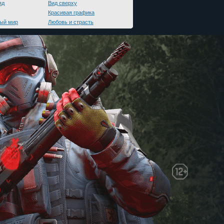
яд
Вид сверху
Красивая графика
ый мир
Любовь и страсть