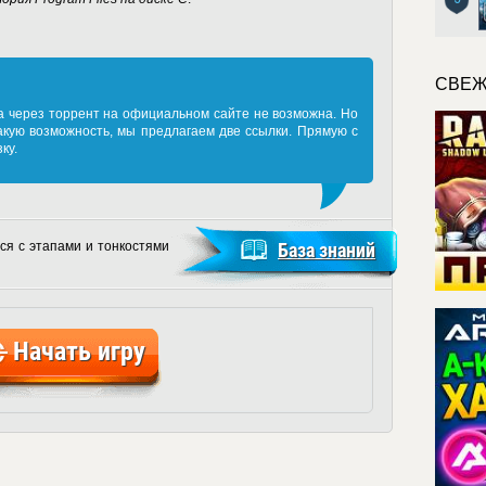
СВЕЖ
а через торрент на официальном сайте не возможна. Но
акую возможность, мы предлагаем две ссылки. Прямую с
ку.
ся с этапами и тонкостями
База знаний
Начать игру