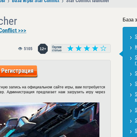
ры
База игры Star Conflict
Star Conflict launcher
ncher
База з
onflict >>>
S
К
5105
12+
S
г
Регистрация
S
S
етную запись на официальном сайте игры, вам потребуется
р. Администрация предлагает нам загрузить игру через
S
S
S
S