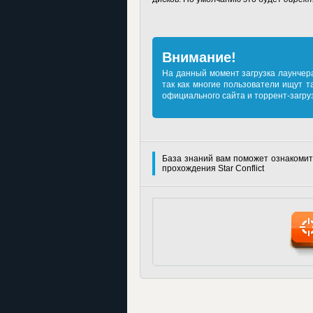
Внимание!
На данный момент загрузка лаунчер
так как многие пользователи ищут т
официального сайта и торрент-загруз
База знаний вам поможет ознакомит
прохождения Star Conflict