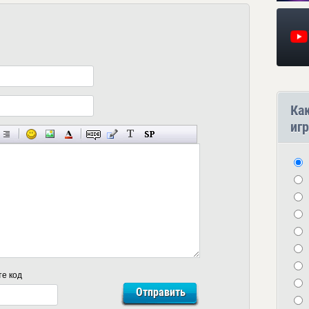
Ка
игр
те код