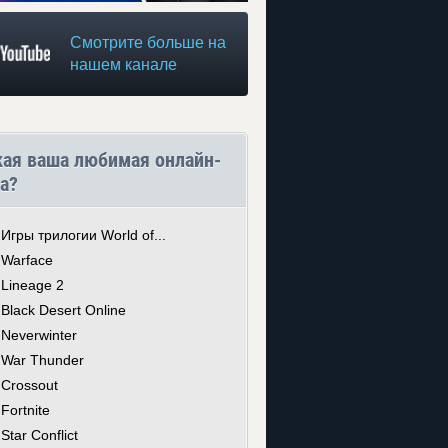
Смотрите больше на
нашем канале
кая ваша любимая онлайн-
а?
Игры трилогии World of...
Warface
Lineage 2
Black Desert Online
Neverwinter
War Thunder
Crossout
Fortnite
Star Conflict