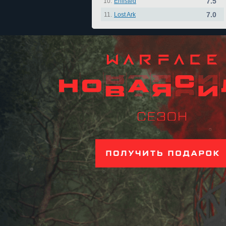
7.5
10.
Enlisted
7.0
11.
Lost Ark