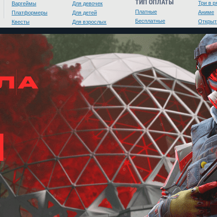
ТИП ОПЛАТЫ
Три в р
Варгеймы
Для девочек
Платные
Аниме
Платформеры
Для детей
Бесплатные
Открыт
Квесты
Для взрослых