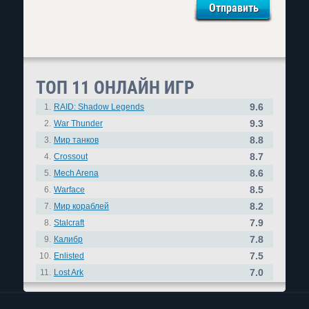
ТОП 11 ОНЛАЙН ИГР
9.6
1.
RAID: Shadow Legends
9.3
2.
War Thunder
8.8
3.
Мир танков
8.7
4.
Crossout
8.6
5.
Mech Arena
8.5
6.
Warface
8.2
7.
Мир кораблей
7.9
8.
Stalcraft
7.8
9.
Калибр
7.5
10.
Enlisted
7.0
11.
Lost Ark