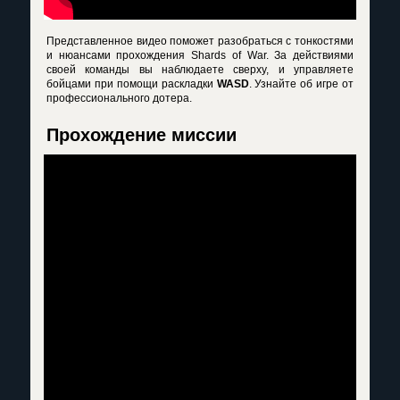
Представленное видео поможет разобраться с тонкостями
и нюансами прохождения Shards of War. За действиями
своей команды вы наблюдаете сверху, и управляете
бойцами при помощи раскладки
WASD
. Узнайте об игре от
профессионального дотера.
Прохождение миссии