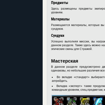
Предметы
Здесь размещены предметы экипиро
уровням.
Материалы
Размещаются материалы, которые вы 
сундуков.
Сундуки
Успешно выполняя миссии, вы награж
данном разделе. Также здесь можно на
эпические скины для Стражей.
Мастерская
В данном разделе предусмотрено две
одинаковы, но небольшие различия все
Во вкладке «стандарт» выбирает
апгрейдить.
Вкладка «эксперт» также предусм
командным уровням, спец.предметам, к