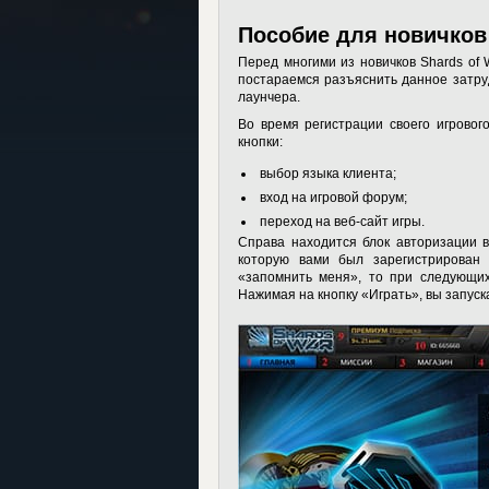
Пособие для новичков
Перед многими из новичков Shards of 
постараемся разъяснить данное затруд
лаунчера.
Во время регистрации своего игрово
кнопки:
выбор языка клиента;
вход на игровой форум;
переход на веб-сайт игры.
Справа находится блок авторизации в 
которую вами был зарегистрирован 
«запомнить меня», то при следующих
Нажимая на кнопку «Играть», вы запуск