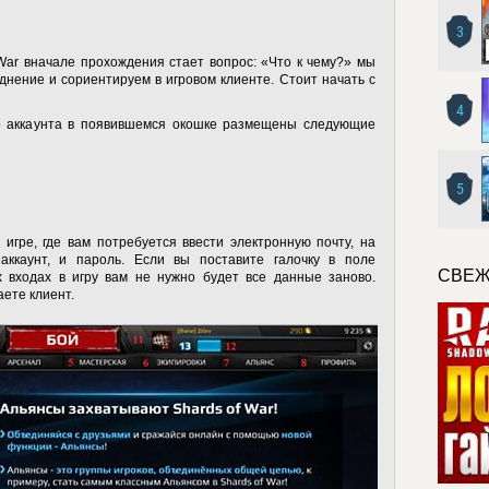
3
War вначале прохождения стает вопрос: «Что к чему?» мы
нение и сориентируем в игровом клиенте. Стоит начать с
4
го аккаунта в появившемся окошке размещены следующие
5
игре, где вам потребуется ввести электронную почту, на
аккаунт, и пароль. Если вы поставите галочку в поле
СВЕЖ
 входах в игру вам не нужно будет все данные заново.
аете клиент.