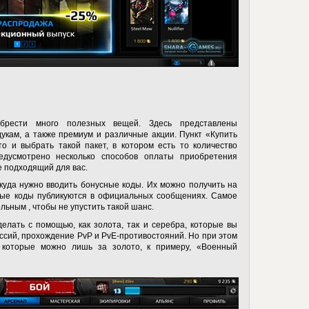
брести много полезных вещей. Здесь представлены
укам, а также премиум и различные акции. Пункт «Купить
о и выбрать такой пакет, в котором есть то количество
редусмотрено несколько способов оплаты приобретения
 подходящий для вас.
куда нужно вводить бонусные коды. Их можно получить на
сные коды публикуются в официальных сообщениях. Самое
льным , чтобы не упустить такой шанс.
елать с помощью, как золота, так и серебра, которые вы
сий, прохождение PvP и PvE-противостояний. Но при этом
 которые можно лишь за золото, к примеру, «Военный