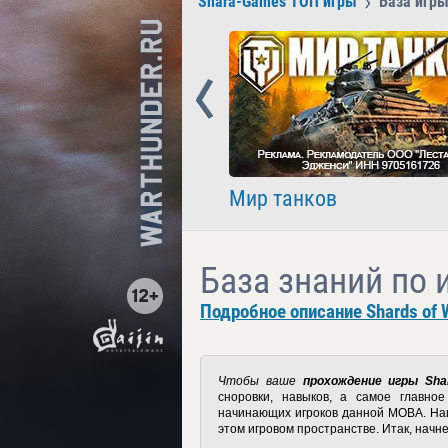
Shara-Games ТОП игры
База игры
Prev
nder
Мир танков
База знаний по и
Подробное описание Shards of 
Чтобы ваше
прохождение игры Sha
сноровки, навыков, а самое главно
начинающих игроков данной MOBA. На
этом игровом пространстве. Итак, начн