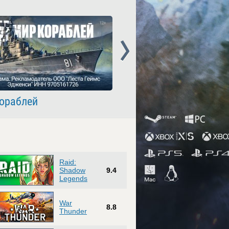
Next
ораблей
Crossout
Raid:
Shadow
9.4
Legends
War
8.8
Thunder