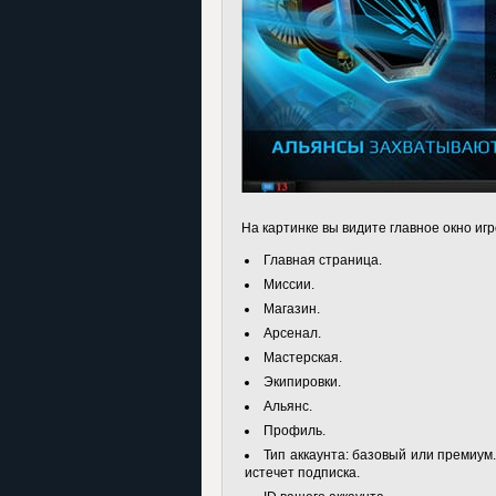
На картинке вы видите главное окно игр
Главная страница.
Миссии.
Магазин.
Арсенал.
Мастерская.
Экипировки.
Альянс.
Профиль.
Тип аккаунта: базовый или премиум
истечет подписка.