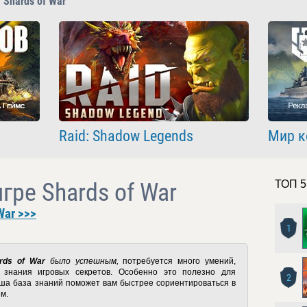
 Shards of War
Raid: Shadow Legends
Мир к
гре Shards of War
ТОП 5
War >>>
1
rds of War
было успешным,
потребуется много умений,
е знания игровых секретов. Особенно это полезно для
2
ша база знаний поможет вам быстрее сориентироваться в
ем.