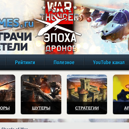
игры онлайн бе
Рейтинги
Полезное
YouTube канал
ТОРЫ
ШУТЕРЫ
СТРАТЕГИИ
А