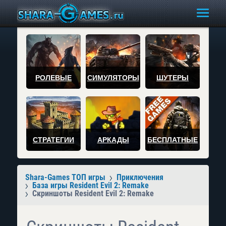
РОЛЕВЫЕ
СИМУЛЯТОРЫ
ШУТЕРЫ
СТРАТЕГИИ
АРКАДЫ
БЕСПЛАТНЫЕ
Shara-Games ТОП игры
Приключения
База игры Resident Evil 2: Remake
Скриншоты Resident Evil 2: Remake