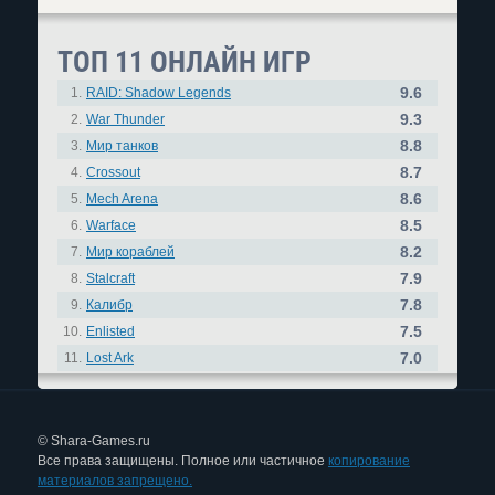
ТОП 11 ОНЛАЙН ИГР
9.6
1.
RAID: Shadow Legends
9.3
2.
War Thunder
8.8
3.
Мир танков
8.7
4.
Crossout
8.6
5.
Mech Arena
8.5
6.
Warface
8.2
7.
Мир кораблей
7.9
8.
Stalcraft
7.8
9.
Калибр
7.5
10.
Enlisted
7.0
11.
Lost Ark
© Shara-Games.ru
Все права защищены. Полное или частичное
копирование
материалов запрещено.