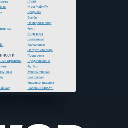
Спорт
плеер
Игры Майл.Ру
чные
Бродилки
их
Зомби
От первого лица
Крафт
ативные
Инди-игры
Выживание
и
Казуальные
йн
От третьего лица
ЕННОСТИ
Пошаговые
ьные стратегии
Средневековье
тные
Футбол
язычные
Экономические
яд
Вид сверху
Красивая графика
ый мир
Любовь и страсть