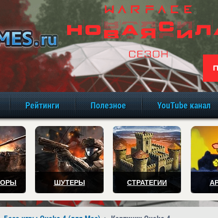
игры онлайн бе
Рейтинги
Полезное
YouTube канал
ТОРЫ
ШУТЕРЫ
СТРАТЕГИИ
А