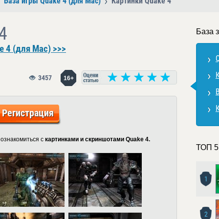
База игры Quake 4 (для Mac)
Картинки Quake 4
4
База 
 4 (для Mac) >>>
3457
16+
Регистрация
 ознакомиться с
картинками и скриншотами Quake 4.
ТОП 5
1
2