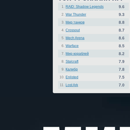
9.6
1.
RAID: Shadow Legends
9.3
2.
War Thunder
8.8
3.
Мир танков
8.7
4.
Crossout
8.6
5.
Mech Arena
8.5
6.
Warface
8.2
7.
Мир кораблей
7.9
8.
Stalcraft
7.8
9.
Калибр
7.5
10.
Enlisted
7.0
11.
Lost Ark