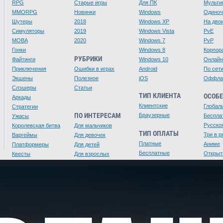
RPG
Старые игры
Для ПК
Мульти
MMORPG
Новинки
Windows
Одино
Шутеры
2018
Windows XP
На дво
Симуляторы
2019
Windows Vista
PvE
MOBA
2020
Windows 7
PvP
Гонки
Windows 8
Корпор
РУБРИКИ
Файтинги
Windows 10
Онлайн
Приключения
Ошибки в играх
Android
По сет
Экшены
Полезное
iOS
Оффла
Слэшеры
Статьи
ТИП КЛИЕНТА
ОСОБ
Аркады
Клиентские
Глобал
Стратегии
ПО ИНТЕРЕСАМ
Браузерные
Беспла
Ужасы
Русско
Королевская битва
Для мальчиков
ТИП ОПЛАТЫ
Три в р
Варгеймы
Для девочек
Платные
Аниме
Платформеры
Для детей
Бесплатные
Открыт
Квесты
Для взрослых