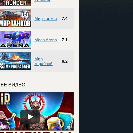
Мир танков
7.4
Mech Arena
7.1
Мир
6.2
кораблей
ЕЕ ВИДЕО