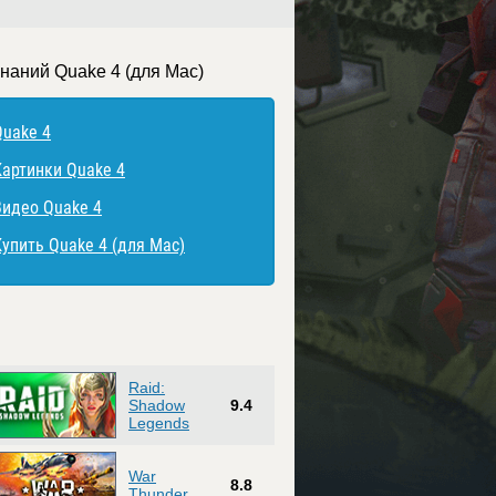
знаний Quake 4 (для Mac)
Quake 4
Картинки Quake 4
Видео Quake 4
Купить Quake 4 (для Mac)
Raid:
Shadow
9.4
Legends
War
8.8
Thunder