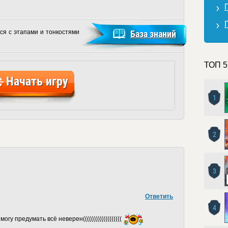
ся с этапами и тонкостями
База знаний
ТОП 5
Начать игру
1
2
3
Ответить
4
огу предумать всё неверен(((((((((((((((((((