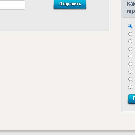
Ка
игр