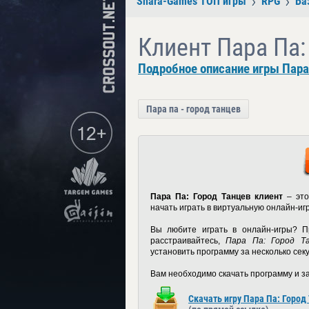
Shara-Games ТОП игры
RPG
Ба
Клиент Пара Па:
Подробное описание игры Пара 
Пара па - город танцев
Пара Па: Город Танцев клиент
– это
начать играть в виртуальную онлайн-игр
Вы любите играть в онлайн-игры? П
расстраивайтесь,
Пара Па: Город Т
установить программу за несколько секу
Вам необходимо скачать программу и за
Скачать игру Пара Па: Город