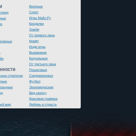
М
Военные
Спорт
плеер
Игры Майл.Ру
чные
Бродилки
их
Зомби
От первого лица
Крафт
ативные
Инди-игры
Выживание
и
Казуальные
йн
От третьего лица
ЕННОСТИ
Пошаговые
ьные стратегии
Средневековье
тные
Футбол
язычные
Экономические
яд
Вид сверху
Красивая графика
ый мир
Любовь и страсть