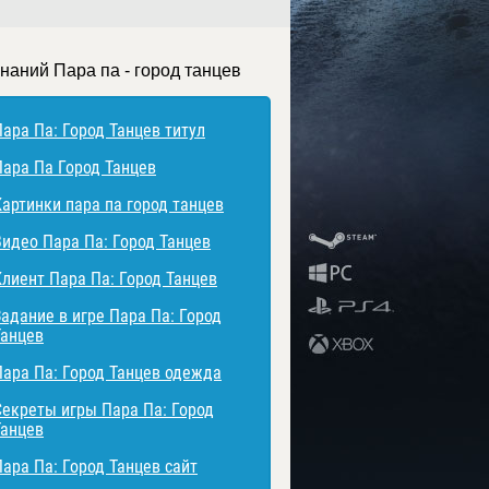
знаний Пара па - город танцев
Пара Па: Город Танцев титул
Пара Па Город Танцев
Картинки пара па город танцев
Видео Пара Па: Город Танцев
Клиент Пара Па: Город Танцев
Задание в игре Пара Па: Город
Танцев
Пара Па: Город Танцев одежда
Секреты игры Пара Па: Город
Танцев
Пара Па: Город Танцев сайт