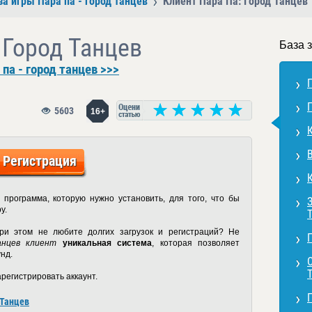
за игры Пара па - город танцев
Клиент Пара Па: Город Танцев
 Город Танцев
База 
па - город танцев >>>
5603
16+
Регистрация
 программа, которую нужно установить, для того, что бы
у.
ри этом не любите долгих загрузок и регистраций? Не
анцев клиент
уникальная система
, которая позволяет
нд.
регистрировать аккаунт.
 Танцев