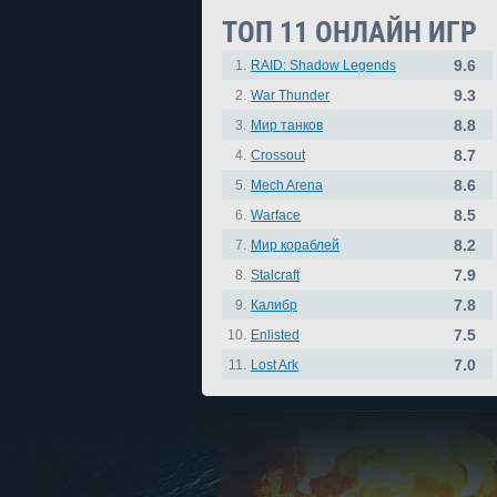
ТОП 11 ОНЛАЙН ИГР
9.6
1.
RAID: Shadow Legends
9.3
2.
War Thunder
8.8
3.
Мир танков
8.7
4.
Crossout
8.6
5.
Mech Arena
8.5
6.
Warface
8.2
7.
Мир кораблей
7.9
8.
Stalcraft
7.8
9.
Калибр
7.5
10.
Enlisted
7.0
11.
Lost Ark