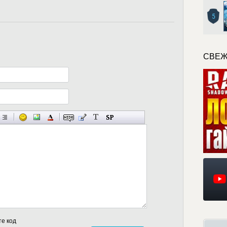
5
СВЕЖ
те код