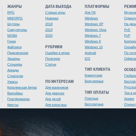
ЖАНРЫ
ДАТА ВЫХОДА
ПЛАТФОРМЫ
РЕЖИ
RPG
Старые игры
Для ПК
Мульти
MMORPG
Новинки
Windows
Одино
Шутеры
2018
Windows XP
На дво
Симуляторы
2019
Windows Vista
PvE
MOBA
2020
Windows 7
PvP
Гонки
Windows 8
Корпор
РУБРИКИ
Файтинги
Windows 10
Онлайн
Приключения
Ошибки в играх
Android
По сет
Экшены
Полезное
iOS
Оффла
Слэшеры
Статьи
ТИП КЛИЕНТА
ОСОБ
Аркады
Клиентские
Глобал
Стратегии
ПО ИНТЕРЕСАМ
Браузерные
Беспла
Ужасы
Русско
Королевская битва
Для мальчиков
ТИП ОПЛАТЫ
Три в р
Варгеймы
Для девочек
Платные
Аниме
Платформеры
Для детей
Бесплатные
Открыт
Квесты
Для взрослых