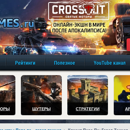
игры онлайн бе
Рейтинги
Полезное
YouTube канал
ТОРЫ
ШУТЕРЫ
СТРАТЕГИИ
А