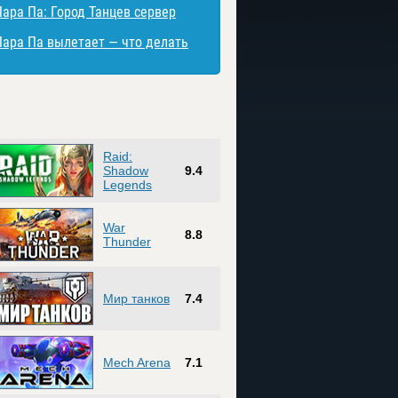
Пара Па: Город Танцев сервер
Пара Па вылетает — что делать
Raid:
Shadow
9.4
Legends
War
8.8
Thunder
Мир танков
7.4
Mech Arena
7.1