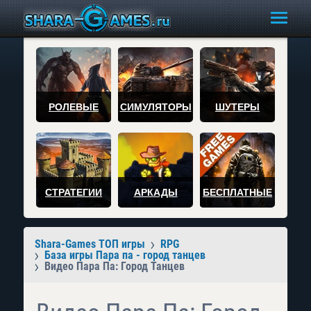
РОЛЕВЫЕ
СИМУЛЯТОРЫ
ШУТЕРЫ
СТРАТЕГИИ
АРКАДЫ
БЕСПЛАТНЫЕ
Shara-Games ТОП игры
RPG
База игры Пара па - город танцев
Видео Пара Па: Город Танцев