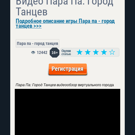
Видео Пара Па: Город
Танцев
Подробное описание игры Пара па - город
танцев >>>
Пара па - город танцев
12442
16+
Регистрация
Пара Па: Город Танцев видеообзор
виртуального города