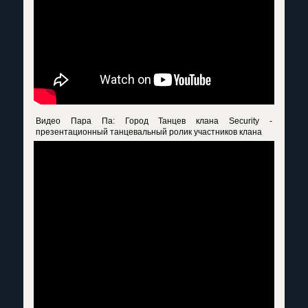
Видео Пара Па: Город Танцев
клана Security -
презентационный танцевальный ролик участников клана