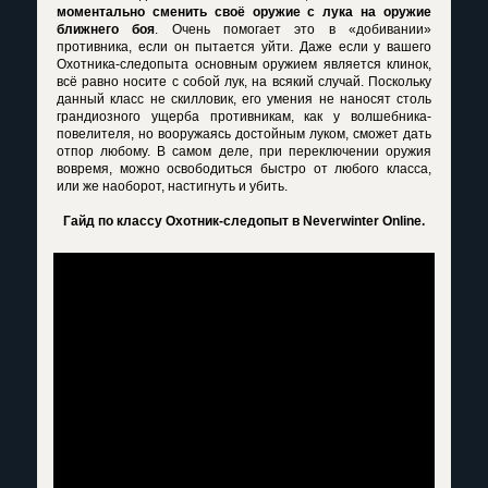
моментально сменить своё оружие с лука на оружие
ближнего боя
. Очень помогает это в «добивании»
противника, если он пытается уйти. Даже если у вашего
Охотника-следопыта основным оружием является клинок,
всё равно носите с собой лук, на всякий случай. Поскольку
данный класс не скилловик, его умения не наносят столь
грандиозного ущерба противникам, как у волшебника-
повелителя, но вооружаясь достойным луком, сможет дать
отпор любому. В самом деле, при переключении оружия
вовремя, можно освободиться быстро от любого класса,
или же наоборот, настигнуть и убить.
Гайд по классу Охотник-следопыт в Neverwinter Online.