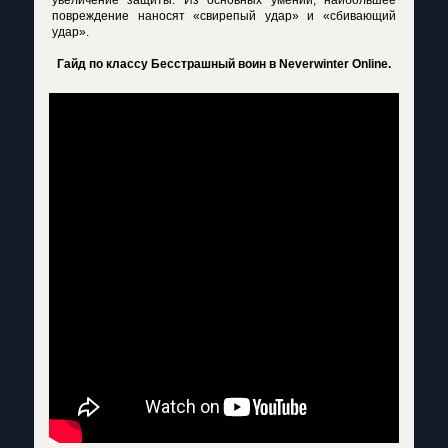
увеличение защиты. Из основных умений, наибольшее
повреждение наносят «свирепый удар» и «сбивающий
удар».
Гайд по классу Бесстрашный воин в Neverwinter Online.