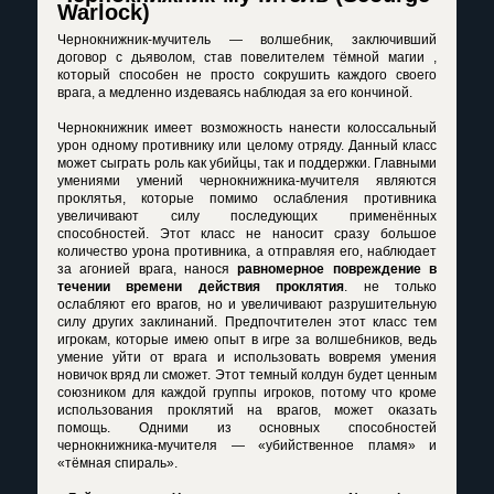
Warlock)
Чернокнижник-мучитель — волшебник, заключивший
договор с дьяволом, став повелителем тёмной магии ,
который способен не просто сокрушить каждого своего
врага, а медленно издеваясь наблюдая за его кончиной.
Чернокнижник имеет возможность нанести колоссальный
урон одному противнику или целому отряду. Данный класс
может сыграть роль как убийцы, так и поддержки. Главными
умениями умений чернокнижника-мучителя являются
проклятья, которые помимо ослабления противника
увеличивают силу последующих применённых
способностей. Этот класс не наносит сразу большое
количество урона противника, а отправляя его, наблюдает
за агонией врага, нанося
равномерное повреждение в
течении времени действия проклятия
. не только
ослабляют его врагов, но и увеличивают разрушительную
силу других заклинаний. Предпочтителен этот класс тем
игрокам, которые имею опыт в игре за волшебников, ведь
умение уйти от врага и использовать вовремя умения
новичок вряд ли сможет. Этот темный колдун будет ценным
союзником для каждой группы игроков, потому что кроме
использования проклятий на врагов, может оказать
помощь. Одними из основных способностей
чернокнижника-мучителя — «убийственное пламя» и
«тёмная спираль».