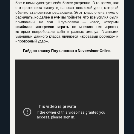
бое с ними чувствует себя более уверенно. В то время, как
его противника «мажут», наносит неплохой урон, который
обычно становиться решающим. Этот класс очень тяжело
раскачать, но далее в PvP вы поймёте, что все усилия были
приложены не зря. Плут-ловкач — класс, которым
наиболее интересно играть
по мнению тех игроков,
которые попробовали себя в разных амплуа. Главными
умениями данного класса являются «кровавый росчерк» и
«проворный удар».
Гайд по классу Плут-ловкач в Neverwinter Online.