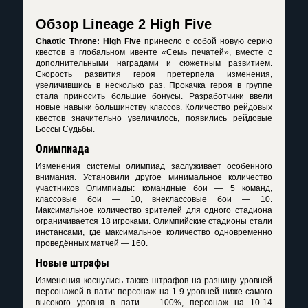
Обзор Lineage 2 High Five
Chaotic Throne: High Five
принесло с собой новую серию
квестов в глобальном ивенте «Семь печатей», вместе с
дополнительными наградами и сюжетным развитием.
Скорость развития героя претерпела изменения,
увеличившись в несколько раз. Прокачка героя в группе
стала приносить большие бонусы. Разработчики ввели
новые навыки большинству классов. Количество рейдовых
квестов значительно увеличилось, появились рейдовые
Боссы Судьбы.
Олимпиада
Изменения системы олимпиад заслуживает особенного
внимания. Установили другое минимальное количество
участников Олимпиады: командные бои — 5 команд,
классовые бои — 10, внеклассовые бои — 10.
Максимальное количество зрителей для одного стадиона
ограничивается 18 игроками. Олимпийские стадионы стали
инстансами, где максимальное количество одновременно
проведённых матчей — 160.
Новые штрафы
Изменения коснулись также штрафов на разницу уровней
персонажей в пати: персонаж на 1-9 уровней ниже самого
высокого уровня в пати — 100%, персонаж на 10-14