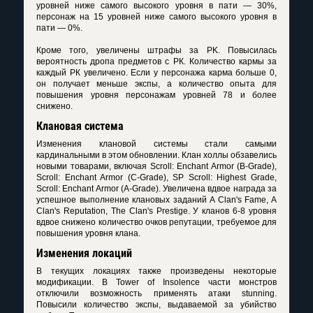
уровней ниже самого высокого уровня в пати — 30%,
персонаж на 15 уровней ниже самого высокого уровня в
пати — 0%.
Кроме того, увеличены штрафы за PK. Повысилась
вероятность дропа предметов с РК. Количество кармы за
каждый РК увеличено. Если у персонажа карма больше 0,
он получает меньше экспы, а количество опыта для
повышения уровня персонажам уровней 78 и более
снижено.
Клановая система
Изменения клановой системы стали самыми
кардинальными в этом обновлении. Клан холлы обзавелись
новыми товарами, включая Scroll: Enchant Armor (B-Grade),
Scroll: Enchant Armor (C-Grade), SP Scroll: Highest Grade,
Scroll: Enchant Armor (A-Grade). Увеличена вдвое награда за
успешное выполнение клановых заданий A Clan's Fame, A
Clan's Reputation, The Clan's Prestige. У кланов 6-8 уровня
вдвое снижено количество очков репутации, требуемое для
повышения уровня клана.
Изменения локаций
В текущих локациях также произведены некоторые
модификации. В Tower of Insolence части монстров
отключили возможность применять атаки stunning.
Повысили количество экспы, выдаваемой за убийство