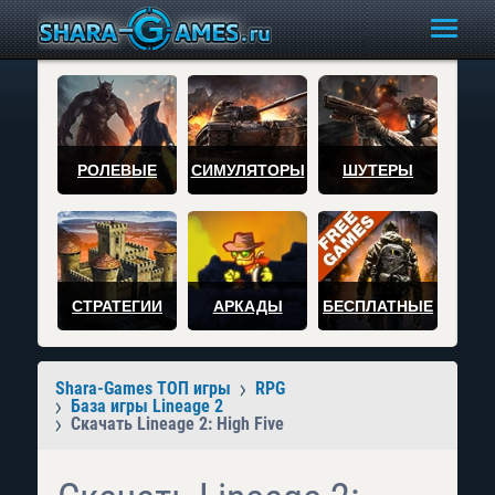
РОЛЕВЫЕ
СИМУЛЯТОРЫ
ШУТЕРЫ
СТРАТЕГИИ
АРКАДЫ
БЕСПЛАТНЫЕ
Shara-Games ТОП игры
RPG
База игры Lineage 2
Скачать Lineage 2: High Five