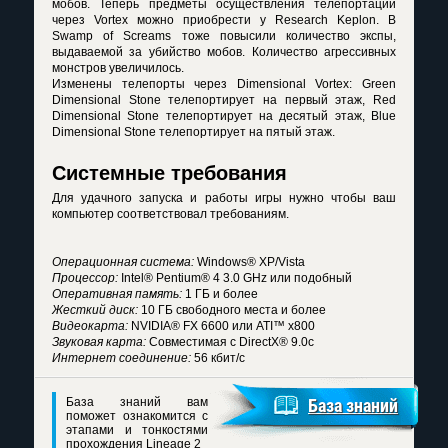
мобов. Теперь предметы осуществления телепортации
через Vortex можно приобрести у Research Keplon. В
Swamp of Screams тоже повысили количество экспы,
выдаваемой за убийство мобов. Количество агрессивных
монстров увеличилось.
Изменены телепорты через Dimensional Vortex: Green
Dimensional Stone телепортирует на первый этаж, Red
Dimensional Stone телепортирует на десятый этаж, Blue
Dimensional Stone телепортирует на пятый этаж.
Системные требования
Для удачного запуска и работы игры нужно чтобы ваш
компьютер соответствовал требованиям.
Операционная система:
Windows® XP/Vista
Процессор:
Intel® Pentium® 4 3.0 GHz или подобный
Оперативная память:
1 ГБ и более
Жесткий диск:
10 ГБ свободного места и более
Видеокарта:
NVIDIA® FX 6600 или ATI™ x800
Звуковая карта:
Совместимая с DirectX® 9.0c
Интернет соединение:
56 кбит/с
База знаний вам
База знаний
поможет ознакомится с
этапами и тонкостями
прохождения Lineage 2