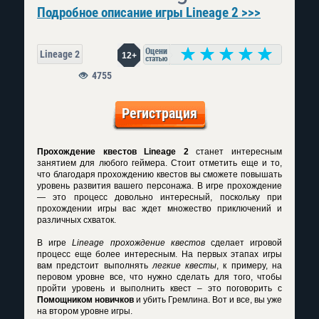
Подробное описание игры Lineage 2 >>>
Lineage 2
12+
4755
Регистрация
Прохождение квестов Lineage 2
станет интересным
занятием для любого геймера. Стоит отметить еще и то,
что благодаря прохождению квестов вы сможете повышать
уровень развития вашего персонажа. В игре прохождение
— это процесс довольно интересный, поскольку при
прохождении игры вас ждет множество приключений и
различных схваток.
В игре
Lineage прохождение квестов
сделает игровой
процесс еще более интересным. На первых этапах игры
вам предстоит выполнять
легкие квесты
, к примеру, на
перовом уровне все, что нужно сделать для того, чтобы
пройти уровень и выполнить квест – это поговорить с
Помощником новичков
и убить Гремлина. Вот и все, вы уже
на втором уровне игры.