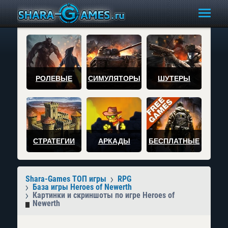
РОЛЕВЫЕ
СИМУЛЯТОРЫ
ШУТЕРЫ
СТРАТЕГИИ
АРКАДЫ
БЕСПЛАТНЫЕ
Shara-Games ТОП игры
RPG
База игры Heroes of Newerth
Картинки и скриншоты по игре Heroes of
Newerth