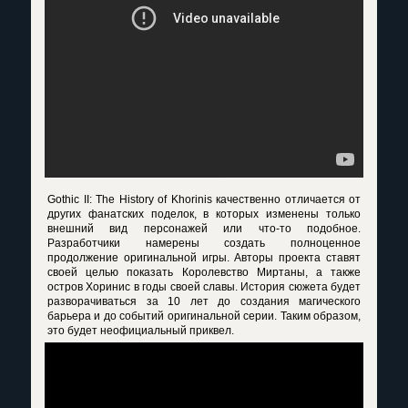
Gothic II: The History of Khorinis качественно отличается от
других фанатских поделок, в которых изменены только
внешний вид персонажей или что-то подобное.
Разработчики намерены создать полноценное
продолжение оригинальной игры. Авторы проекта ставят
своей целью показать Королевство Миртаны, а также
остров Хоринис в годы своей славы. История сюжета будет
разворачиваться за 10 лет до создания магического
барьера и до событий оригинальной серии. Таким образом,
это будет неофициальный приквел.