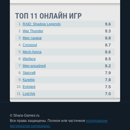
ТОП 11 ОНЛАЙН ИГР
9.6
1.
RAID: Shadow Legends
9.3
2.
War Thunder
8.8
3.
Мир танков
8.7
4.
Crossout
8.6
5.
Mech Arena
8.5
6.
Warface
8.2
7.
Мир кораблей
7.9
8.
Stalcraft
7.8
9.
Калибр
7.5
10.
Enlisted
7.0
11.
Lost Ark
© Shara-Games.ru
Все права защищены. Полное или частичное
копирование
материалов запрещено.