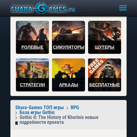
РОЛЕВЫЕ
СИМУЛЯТОРЫ
ШУТЕРЫ
СТРАТЕГИИ
АРКАДЫ
БЕСПЛАТНЫЕ
Shara-Games ТОП игры
RPG
База игры Gothic
Gothic II: The History of Khorinis новые
подробности проекта