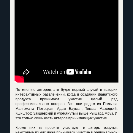
По мнению авторов, это будет первый случай в истории
интерактивных развлечений, когда в создании фанатского
продукта принимают участие целый ряд
профессиональных актеров. Все они родом из Польши:
Малгожата Потоцкая, Адам Бауман, Томаш Мажецкий,
Кшиштоф Закшевский и упомянутый выше Рышард Мруз. И
это только лишь часть актеров принимающих участие.
Кроме них тв проекте участвуют и актеры озвучки,
некоторые из них даже принимали участие в оригинальной