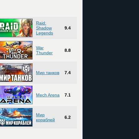
Raid:
Shadow
9.4
Legends
War
8.8
Thunder
Мир танков
7.4
Mech Arena
7.1
Мир
6.2
кораблей