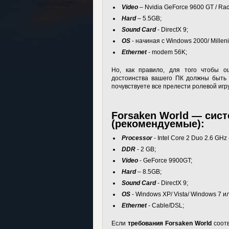
Video
– Nvidia GeForce 9600 GT / Ra
Hard
– 5.5GB;
Sound Card
- DirectX 9;
OS
- начиная с Windows 2000/ Millen
Ethernet
- modem 56K;
Но, как правило, для того чтобы 
достоинства вашего ПК должны быть
почувствуете все прелести ролевой игр
Forsaken World — сис
(рекомендуемые):
Processor
- Intel Core 2 Duo 2.6 GHz
DDR
- 2 GB;
Video
- GeForce 9900GT;
Hard
– 8.5GB;
Sound Card
- DirectX 9;
OS
- Windows XP/ Vista/ Windows 7 ил
Ethernet
- Cable/DSL;
Если
требования Forsaken World
соотв