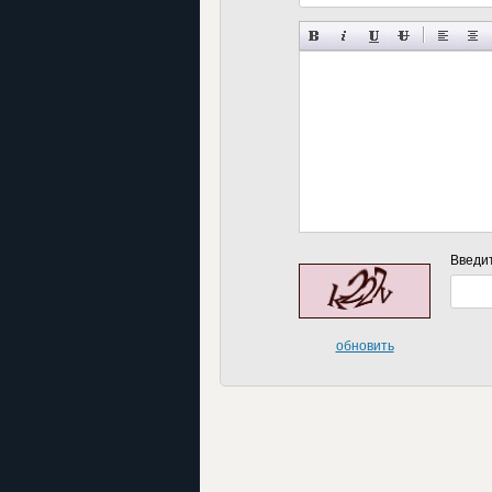
Введи
обновить