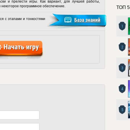
аски и прелести игры. Как вариант, для лучшей работы,
и некоторое программное обеспечение.
ТОП 5
ся с этапами и тонкостями
База знаний
1
Начать игру
2
3
4
5