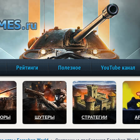
игры онлайн бе
Рейтинги
Полезное
YouTube канал
ТОРЫ
ШУТЕРЫ
СТРАТЕГИИ
А