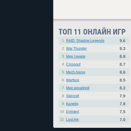
ТОП 11 ОНЛАЙН ИГР
9.6
1.
RAID: Shadow Legends
9.3
2.
War Thunder
8.8
3.
Мир танков
8.7
4.
Crossout
8.6
5.
Mech Arena
8.5
6.
Warface
8.2
7.
Мир кораблей
7.9
8.
Stalcraft
7.8
9.
Калибр
7.5
10.
Enlisted
7.0
11.
Lost Ark