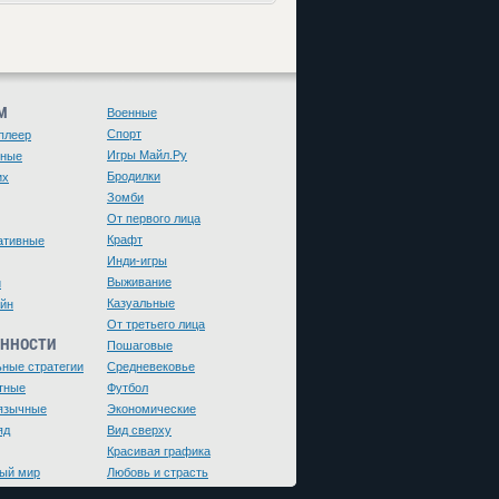
М
Военные
Спорт
плеер
Игры Майл.Ру
чные
Бродилки
их
Зомби
От первого лица
Крафт
ативные
Инди-игры
Выживание
и
Казуальные
йн
От третьего лица
ЕННОСТИ
Пошаговые
ьные стратегии
Средневековье
тные
Футбол
язычные
Экономические
яд
Вид сверху
Красивая графика
ый мир
Любовь и страсть