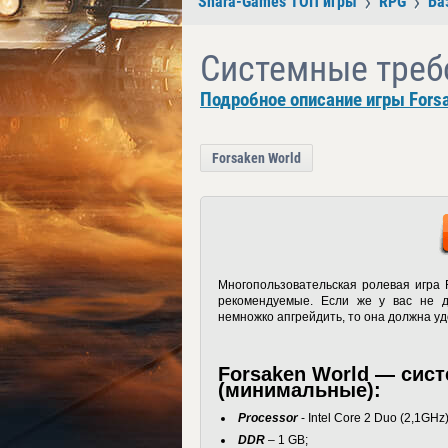
Shara-Games ТОП игры
RPG
Ба
Системные требо
Подробное описание игры Forsa
Forsaken World
Многопользовательская ролевая игра 
рекомендуемые. Если же у вас не 
немножко апгрейдить, то она должна 
Forsaken World — сис
(минимальные):
Processor
- Intel Core 2 Duo (2,1GHz
DDR
– 1 GB;