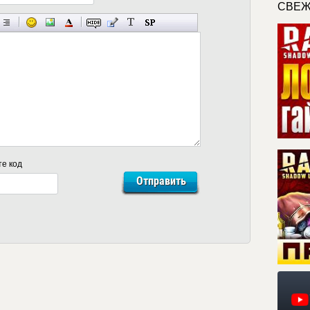
СВЕЖ
те код