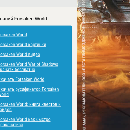
знаний Forsaken World
Forsaken World
Forsaken World картинки
Forsaken World видео
Forsaken World War of Shadows
скачать бесплатно
Скачать Forsaken World
Скачать русификатор Forsaken
World
orsaken World: книга квестов и
гайдов
Forsaken World как быстро
прокачаться