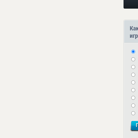
Ка
игр