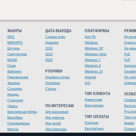
ЖАНРЫ
ДАТА ВЫХОДА
ПЛАТФОРМЫ
РЕЖИ
RPG
Старые игры
Для ПК
Мульти
MMORPG
Новинки
Windows
Одино
Шутеры
2018
Windows XP
На дво
Симуляторы
2019
Windows Vista
PvE
MOBA
2020
Windows 7
PvP
Гонки
Windows 8
Корпор
РУБРИКИ
Файтинги
Windows 10
Онлайн
Приключения
Ошибки в играх
Android
По сет
Экшены
Полезное
iOS
Оффла
Слэшеры
Статьи
ТИП КЛИЕНТА
ОСОБ
Аркады
Клиентские
Глобал
Стратегии
ПО ИНТЕРЕСАМ
Браузерные
Беспла
Ужасы
Русско
Королевская битва
Для мальчиков
ТИП ОПЛАТЫ
Три в р
Варгеймы
Для девочек
Платные
Аниме
Платформеры
Для детей
Бесплатные
Открыт
Квесты
Для взрослых