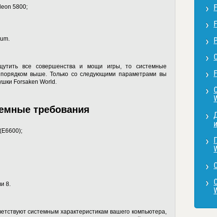
deon 5800;
ium.
ощутить все совершенства и мощи игры, то системные
 порядком выше. Только со следующими параметрами вы
ушки Forsaken World.
темные требования
 (E6600);
W
и 8.
етствуют системным характеристикам вашего компьютера,