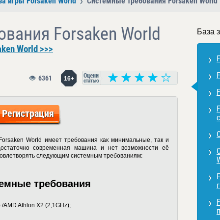
за игры Forsaken World
Системные требования Forsaken World
вания Forsaken World
База 
ken World >>>
6361
16+
Регистрация
Forsaken World имеет требования как минимальные, так и
достаточно современная машина и нет возможности её
удовлетворять следующим системным требованиям:
F
темные требования
) /AMD Athlon X2 (2,1GHz);