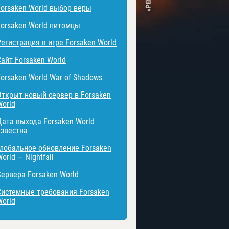
Forsaken World выбор веры
Forsaken World питомцы
Регистрация в игре Forsaken World
Сайт Forsaken World
Forsaken World War of Shadows
Открыт новый сервер в Forsaken
World
Дата выхода Forsaken World
известна
Глобальное обновление Forsaken
orld — Nightfall
Сервера Forsaken World
Системные требования Forsaken
World