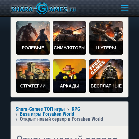
РОЛЕВЫЕ
СИМУЛЯТОРЫ
ШУТЕРЫ
СТРАТЕГИИ
АРКАДЫ
БЕСПЛАТНЫЕ
Shara-Games ТОП игры
RPG
База игры Forsaken World
Открыт новый сервер в Forsaken World