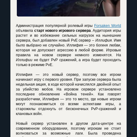
Администрация популярной ролевый игры
Forsaken World
объявила
старт нового игрового сервера
. Аудитория игры
растет и во избежание сильных нагрузок на нынешние
сервера, был добавлен новый PvE сервер –
Иллифия
. Имя
было выбрано не случайно. Иллифия — это богиня любви,
которая не допускает агрессию в любой форме. Игровые
правила на новом сервере немного изменятся. На
Иллифии
не будет PvP сражений, а игра будет проходить
только в режиме PvE.
Иллифия — это новый сервер, поэтому все игроки
начинают игру с первого уровня. При запуске сервера была
недельная акция, в ходе которой начислялся двойной опыт
за убийство мобов. На игровом сервере установлено
последнее обновление «Война теней». Как говорят
разработчики, Иллифия — это то место, где новые игроки
могут познакомиться со всеми аспектами игры, а
старожилы отдохнуть от бесконечных PvP-сражений и
клановых войн.
Новый сервер установлен в другом дата-центре на
современном оборудовании, поэтому игрокам не стоит
волноваться за возможные лаги. Была проведена