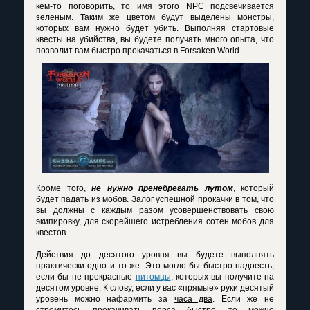
кем-то поговорить, то имя этого NPC подсвечивается
зеленым. Таким же цветом будут выделены монстры,
которых вам нужно будет убить. Выполняя стартовые
квесты на убийства, вы будете получать много опыта, что
позволит вам
быстро прокачаться в Forsaken World
.
Кроме того,
не нужно пренебрегать лутом
, который
будет падать из мобов. Залог успешной прокачки в том, что
вы должны с каждым разом усовершенствовать свою
экипировку, для скорейшего истребления сотен мобов для
квестов.
Действия до десятого уровня вы будете выполнять
практически одно и то же. Это могло бы быстро надоесть,
если бы не прекрасные
питомцы
, которых вы получите на
десятом уровне. К слову, если у вас «прямые» руки десятый
уровень можно нафармить за
часа два
. Если же не
стремитесь прокачивать перса быстро, то можно