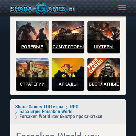
РОЛЕВЫЕ
СИМУЛЯТОРЫ
ШУТЕРЫ
СТРАТЕГИИ
АРКАДЫ
БЕСПЛАТНЫЕ
Shara-Games ТОП игры
RPG
База игры Forsaken World
Forsaken World как быстро прокачаться