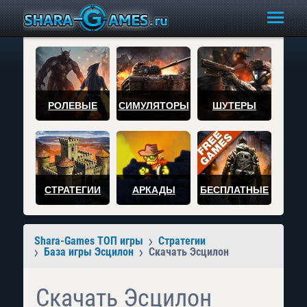
РОЛЕВЫЕ
СИМУЛЯТОРЫ
ШУТЕРЫ
СТРАТЕГИИ
АРКАДЫ
БЕСПЛАТНЫЕ
Shara-Games ТОП игры
Стратегии
База игры Эсцилон
Скачать Эсцилон
Скачать Эсцилон