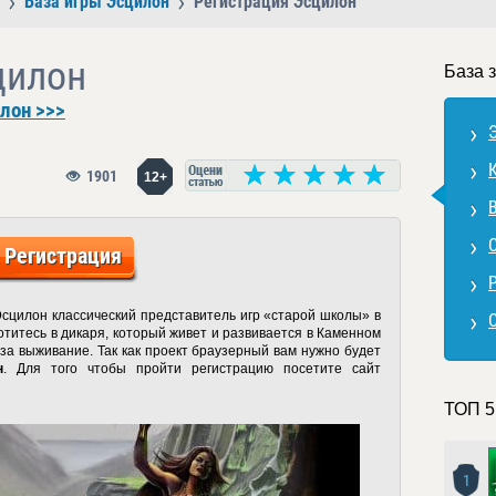
База игры Эсцилон
Регистрация Эсцилон
цилон
База 
лон >>>
1901
12+
Регистрация
сцилон классический представитель игр «старой школы» в
титесь в дикаря, который живет и развивается в Каменном
 за выживание. Так как проект браузерный вам нужно будет
н
. Для того чтобы пройти регистрацию посетите сайт
ТОП 5
1