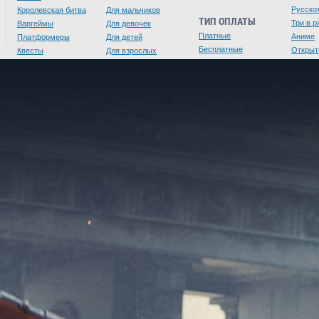
Русско
Королевская битва
Для мальчиков
ТИП ОПЛАТЫ
Три в р
Варгеймы
Для девочек
Платные
Аниме
Платформеры
Для детей
Бесплатные
Открыт
Квесты
Для взрослых