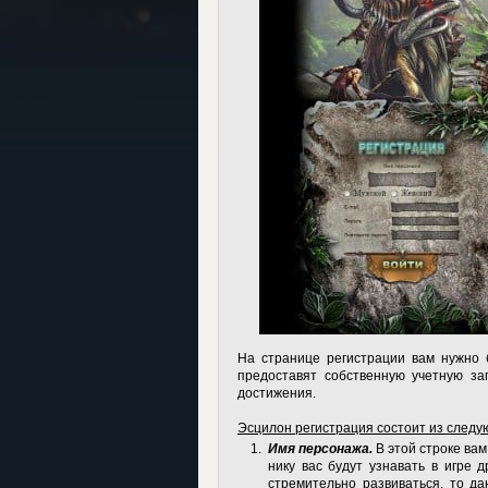
На странице регистрации вам нужно 
предоставят собственную учетную за
достижения.
Эсцилон регистрация
состоит из следу
Имя персонажа.
В этой строке ва
нику вас будут узнавать в игре 
стремительно развиваться, то да