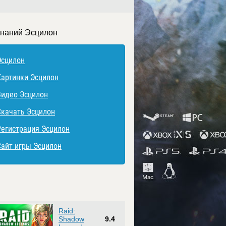
знаний Эсцилон
Эсцилон
Картинки Эсцилон
Видео Эсцилон
Скачать Эсцилон
Регистрация Эсцилон
Сайт игры Эсцилон
Raid:
Shadow
9.4