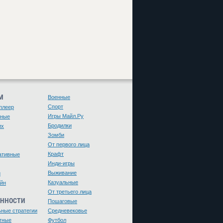
М
Военные
Спорт
плеер
Игры Майл.Ру
чные
Бродилки
их
Зомби
От первого лица
Крафт
ативные
Инди-игры
Выживание
и
Казуальные
йн
От третьего лица
ЕННОСТИ
Пошаговые
ьные стратегии
Средневековье
тные
Футбол