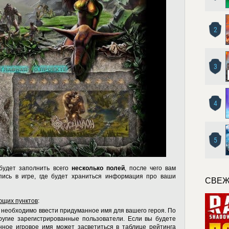
2
3
4
5
будет заполнить всего
несколько полей
, после чего вам
пись в игре, где будет храниться информация про ваши
СВЕЖ
ющих пунктов
:
м необходимо ввести придуманное имя для вашего героя. По
другие зарегистрированные пользователи. Если вы будете
нное игровое имя может засветиться в таблице рейтинга