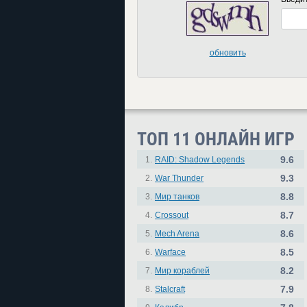
обновить
ТОП 11 ОНЛАЙН ИГР
9.6
1.
RAID: Shadow Legends
9.3
2.
War Thunder
8.8
3.
Мир танков
8.7
4.
Crossout
8.6
5.
Mech Arena
8.5
6.
Warface
8.2
7.
Мир кораблей
7.9
8.
Stalcraft