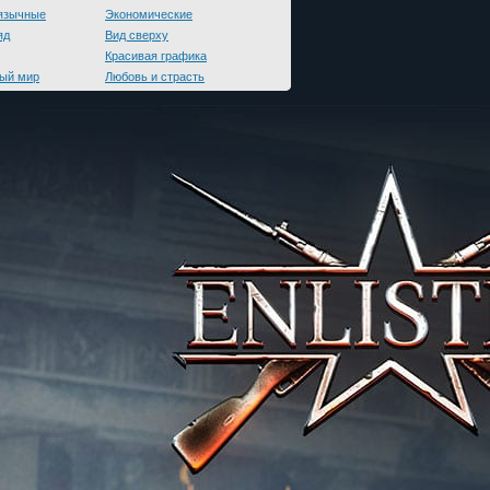
язычные
Экономические
яд
Вид сверху
Красивая графика
ый мир
Любовь и страсть