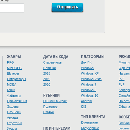
ЖАНРЫ
ДАТА ВЫХОДА
ПЛАТФОРМЫ
РЕЖИ
RPG
Старые игры
Для ПК
Мульти
MMORPG
Новинки
Windows
Одино
Шутеры
2018
Windows XP
На дво
Симуляторы
2019
Windows Vista
PvE
MOBA
2020
Windows 7
PvP
Гонки
Windows 8
Корпор
РУБРИКИ
Файтинги
Windows 10
Онлайн
Приключения
Ошибки в играх
Android
По сет
Экшены
Полезное
iOS
Оффла
Слэшеры
Статьи
ТИП КЛИЕНТА
ОСОБ
Аркады
Клиентские
Глобал
Стратегии
ПО ИНТЕРЕСАМ
Браузерные
Беспла
Ужасы