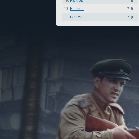
7.8
9.
Калибр
7.5
10.
Enlisted
7.0
11.
Lost Ark