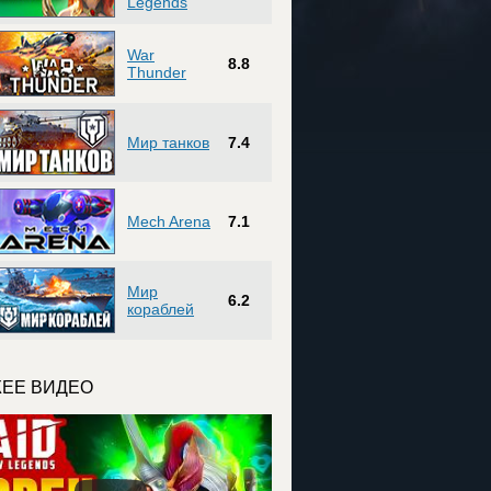
Legends
War
8.8
Thunder
Мир танков
7.4
Mech Arena
7.1
Мир
6.2
кораблей
ЕЕ ВИДЕО