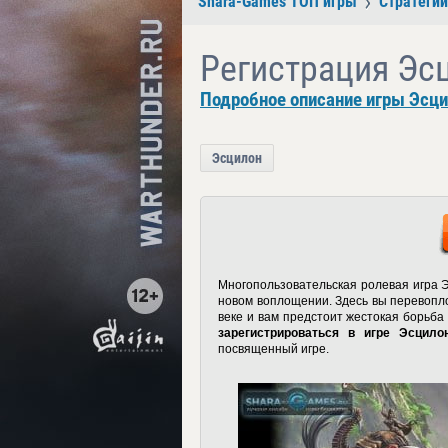
Shara-Games ТОП игры
Стратегии
Регистрация Эс
Подробное описание игры Эсци
Эсцилон
Многопользовательская ролевая игра Э
новом воплощении. Здесь вы перевопло
веке и вам предстоит жестокая борьба
зарегистрироваться в игре Эсцило
посвященный игре.