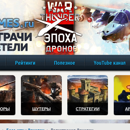
игры онлайн бе
Рейтинги
Полезное
YouTube канал
ТОРЫ
ШУТЕРЫ
СТРАТЕГИИ
А