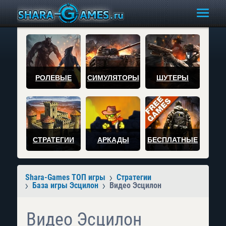
РОЛЕВЫЕ
СИМУЛЯТОРЫ
ШУТЕРЫ
СТРАТЕГИИ
АРКАДЫ
БЕСПЛАТНЫЕ
Shara-Games ТОП игры
Стратегии
База игры Эсцилон
Видео Эсцилон
Видео Эсцилон