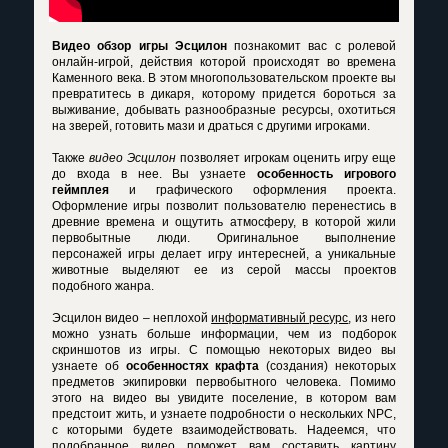
Видео обзор игры Эсцилон
познакомит вас с ролевой
онлайн-игрой, действия которой происходят во времена
Каменного века. В этом многопользовательском проекте вы
превратитесь в дикаря, которому придется бороться за
выживание, добывать разнообразные ресурсы, охотиться
на зверей, готовить мази и драться с другими игроками.
Также
видео Эсцилон
позволяет игрокам оценить игру еще
до входа в нее. Вы узнаете
особенность игрового
геймплея
и графического оформления проекта.
Оформление игры позволит пользователю перенестись в
древние времена и ощутить атмосферу, в которой жили
первобытные люди. Оригинальное выполнение
персонажей игры делает игру интересней, а уникальные
животные выделяют ее из серой массы проектов
подобного жанра.
Эсцилон видео
– неплохой
информативный ресурс
, из него
можно узнать больше информации, чем из подборок
скриншотов из игры. С помощью некоторых видео вы
узнаете об
особенностях крафта
(создания) некоторых
предметов экипировки первобытного человека. Помимо
этого на видео вы увидите поселение, в котором вам
предстоит жить, и узнаете подробности о нескольких NPC,
с которыми будете взаимодействовать. Надеемся, что
подобранное видео поможет вам составить картину