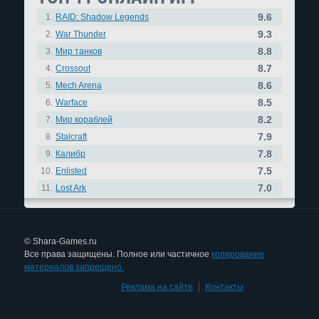
9.6
1.
RAID: Shadow Legends
9.3
2.
War Thunder
8.8
3.
Мир танков
8.7
4.
Crossout
8.6
5.
Mech Arena
8.5
6.
Warface
8.2
7.
Мир кораблей
7.9
8.
Stalcraft
7.8
9.
Калибр
7.5
10.
Enlisted
7.0
11.
Lost Ark
© Shara-Games.ru
Все права защищены. Полное или частичное
копирование
материалов запрещено.
Реклама на сайте
|
Контакты