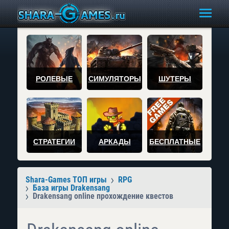
РОЛЕВЫЕ
СИМУЛЯТОРЫ
ШУТЕРЫ
СТРАТЕГИИ
АРКАДЫ
БЕСПЛАТНЫЕ
Shara-Games ТОП игры
RPG
База игры Drakensang
Drakensang online прохождение квестов