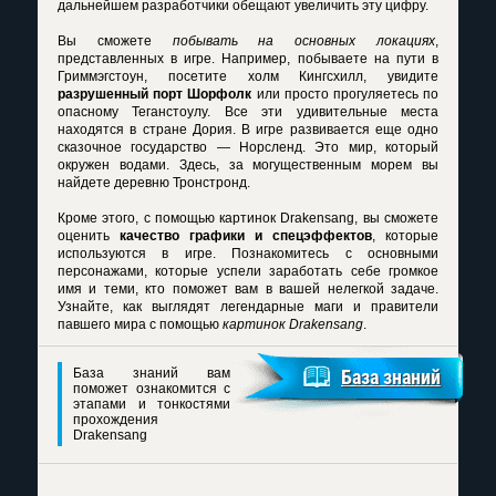
дальнейшем разработчики обещают увеличить эту цифру.
Вы сможете
побывать на основных локациях
,
представленных в игре. Например, побываете на пути в
Гриммэгстоун, посетите холм Кингсхилл, увидите
разрушенный порт Шорфолк
или просто прогуляетесь по
опасному Теганстоулу. Все эти удивительные места
находятся в стране Дория. В игре развивается еще одно
сказочное государство — Норсленд. Это мир, который
окружен водами. Здесь, за могущественным морем вы
найдете деревню Тронстронд.
Кроме этого, с помощью
картинок Drakensang
, вы сможете
оценить
качество графики и спецэффектов
, которые
используются в игре. Познакомитесь с основными
персонажами, которые успели заработать себе громкое
имя и теми, кто поможет вам в вашей нелегкой задаче.
Узнайте, как выглядят легендарные маги и правители
павшего мира с помощью
картинок Drakensang
.
База знаний вам
База знаний
поможет ознакомится с
этапами и тонкостями
прохождения
Drakensang