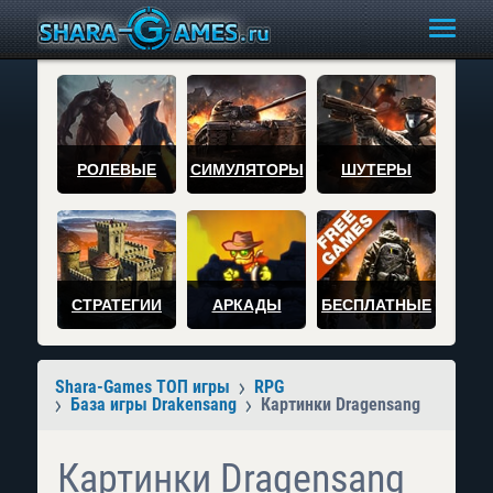
РОЛЕВЫЕ
СИМУЛЯТОРЫ
ШУТЕРЫ
СТРАТЕГИИ
АРКАДЫ
БЕСПЛАТНЫЕ
Shara-Games ТОП игры
RPG
База игры Drakensang
Картинки Dragensang
Картинки Dragensang