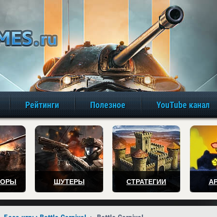
игры онлайн бе
Рейтинги
Полезное
YouTube канал
ТОРЫ
ШУТЕРЫ
СТРАТЕГИИ
А