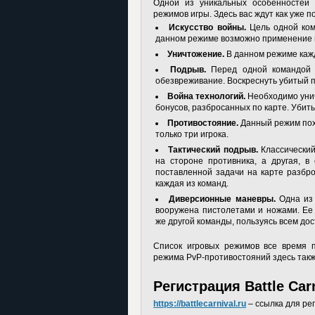
Одной из уникальных особенностей 
режимов игры. Здесь вас ждут как уже 
Искусство войны.
Цель одной ком
данном режиме возможно применение ге
Уничтожение.
В данном режиме кажд
Подрыв.
Перед одной командой с
обезвреживание. Воскреснуть убитый п
Война технологий.
Необходимо унич
бонусов, разбросанных по карте. Убит
Противостояние.
Данный режим похо
только три игрока.
Тактический подрыв.
Классический
на стороне противника, а другая, в
поставленной задачи на карте разбр
каждая из команд.
Диверсионные маневры.
Одна из 
вооружена пистолетами и ножами. Ее
же другой команды, пользуясь всем до
Список игровых режимов все время п
режима PvP-противостояний здесь такж
Регистрация Battle Car
https://battlecarnival.ru
– ссылка для рег