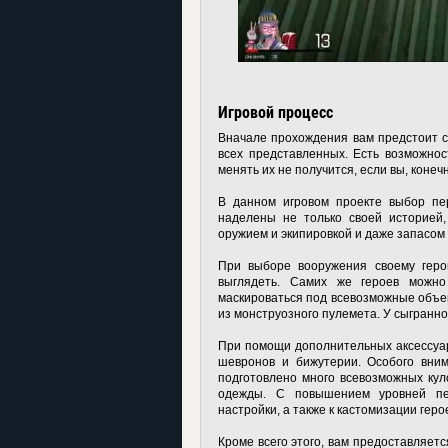
Игровой процесс
Вначале прохождения вам предстоит с
всех представленных. Есть возможнос
менять их не получится, если вы, конеч
В данном игровом проекте выбор пер
наделены не только своей историей,
оружием и экипировкой и даже запасом 
При выборе вооружения своему герою
выглядеть. Самих же героев можно
маскироваться под всевозможные объек
из монструозного пулемета. У сыгранн
При помощи дополнительных аксессуар
шевронов и бижутерии. Особого вним
подготовлено много всевозможных кул
одежды. С повышением уровней пе
настройки, а также к кастомизации геро
Кроме всего этого, вам предоставляетс