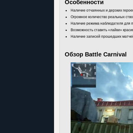
Особенности
Наличие отчаянных и дерзких герое
Огромное количество реальных ство
Наличие режима наблюдателя для п
Возможность ставить «лайки» красив
Наличие записей прошедших матче
Обзор Battle Carnival