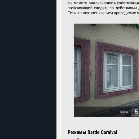
вы можете анализировать собственны
позволяющий следить за действиями д
Есть возможность записи проводимых м
Режимы Battle Carnival