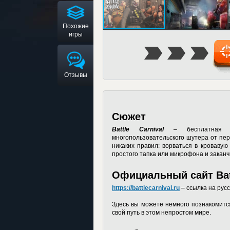
Похожие
игры
Отзывы
Сюжет
Battle Carnival
– бесплатная др
многопользовательского шутера от пер
никаких правил: ворваться в кровавую
простого тапка или микрофона и закан
Официальный сайт Batt
https://battlecarnival.ru
– ссылка на русс
Здесь вы можете немного познакомится
свой путь в этом непростом мире.