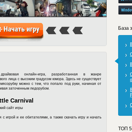
Windo
Начать игру
База з
B
В
С
айвовая онлайн-игра, разработанная в жанре
вого лица с высоким градусом юмора. Здесь не существует
о
 мясорубку можно с тем, что попало под руки, начиная от
чивая заточенным ледорубом.
B
le Carnival
О
кий сайт игры
 с игрой и ее обитателями, а также скачать игру и начать
ТОП 5