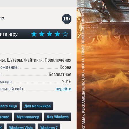
16+
17
ите игру
ны, Шутеры, Файтинги, Приключения
хождение:
Корея
:
Бесплатная
ыхода:
2016
льный сайт:
перейти
рвого лица
Для мальчиков
тские
Мультиплеер
Для Windows
К
Windows Vista
Windows 7