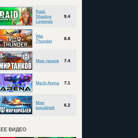
Raid:
Shadow
9.4
Legends
War
8.8
Thunder
Мир танков
7.4
Mech Arena
7.1
Мир
6.2
кораблей
ЕЕ ВИДЕО