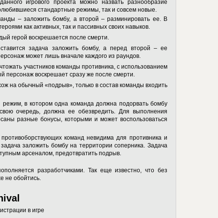
данного игрового проекта можно назвать разнообразие
полюбившиеся стандартные режимы, так и совсем новые.
анды – заложить бомбу, а второй – разминировать ее. В
роями как активных, так и пассивных своих навыков.
ый герой воскрешается после смерти.
тавится задача заложить бомбу, а перед второй – ее
ерсонаж может лишь вначале каждого из раундов.
тожать участников команды противника, с использованием
ый персонаж воскрешает сразу же после смерти.
ж на обычный «подрыв», только в состав команды входить
 режим, в котором одна команда должна подорвать бомбу
 свою очередь, должна ее обезвредить. Для выполнения
осаны разные бонусы, которыми и может воспользоваться
противоборствующих команд невидима для противника и
 задача заложить бомбу на территории соперника. Задача
ступным арсеналом, предотвратить подрыв.
ополняется разработчиками. Так еще известно, что без
е не обойтись.
nival
истрации в игре