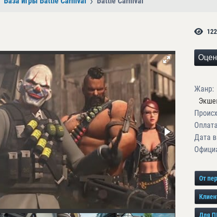
База игры Battle Carnival
Battle Carnival
122
Оцен
Жанр:
Экше
Проис
Оплата
Дата в
Официа
От пе
Клиен
Для П