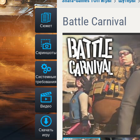
Shara-Games ТОП игры
Шутеры
Battle Carnival
Сюжет
Скриншоты
Системные
требования
Видео
Скачать
игру