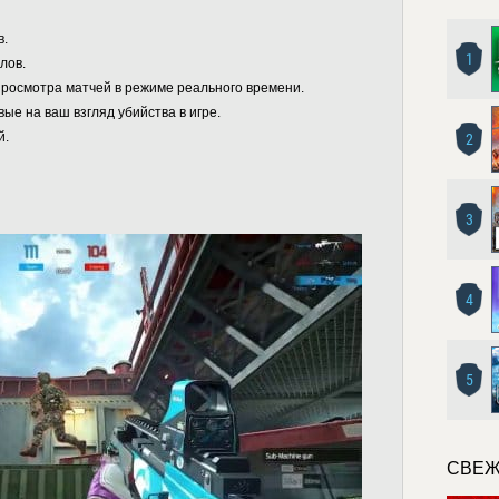
в.
1
лов.
росмотра матчей в режиме реального времени.
ые на ваш взгляд убийства в игре.
й.
2
3
4
5
СВЕЖ