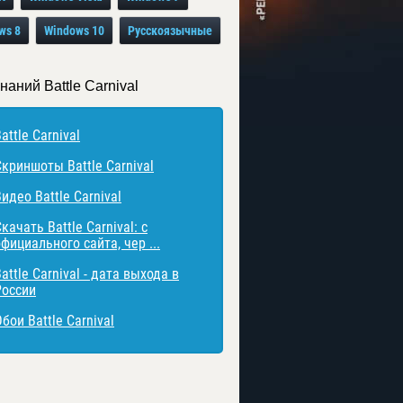
ws 8
Windows 10
Русскоязычные
наний Battle Carnival
attle Carnival
Скриншоты Battle Carnival
идео Battle Carnival
качать Battle Carnival: с
фициального сайта, чер ...
attle Carnival - дата выхода в
России
бои Battle Carnival