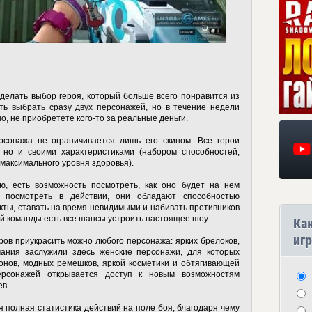
делать выбор героя, который больше всего понравится из
ть выбрать сразу двух персонажей, но в течение недели
но, не приобретете кого-то за реальные деньги.
сонажа не ограничивается лишь его скином. Все герои
 но и своими характеристиками (набором способностей,
максимального уровня здоровья).
, есть возможность посмотреть, как оно будет на нем
 посмотреть в действии, они обладают способностью
ты, ставать на время невидимыми и набивать противников
ой команды есть все шансы устроить настоящее шоу.
Ка
игр
ов приукрасить можно любого персонажа: ярких брелоков,
ания заслужили здесь женские персонажи, для которых
онов, модных ремешков, яркой косметики и обтягивающей
рсонажей открывается доступ к новым возможностям
ев.
я полная статистика действий на поле боя, благодаря чему