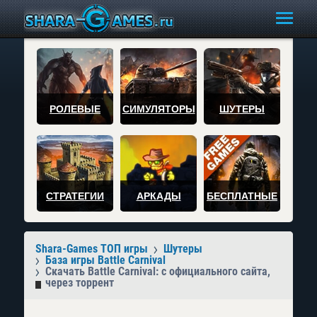
РОЛЕВЫЕ
СИМУЛЯТОРЫ
ШУТЕРЫ
СТРАТЕГИИ
АРКАДЫ
БЕСПЛАТНЫЕ
Shara-Games ТОП игры
Шутеры
База игры Battle Carnival
Скачать Battle Carnival: с официального сайта,
через торрент