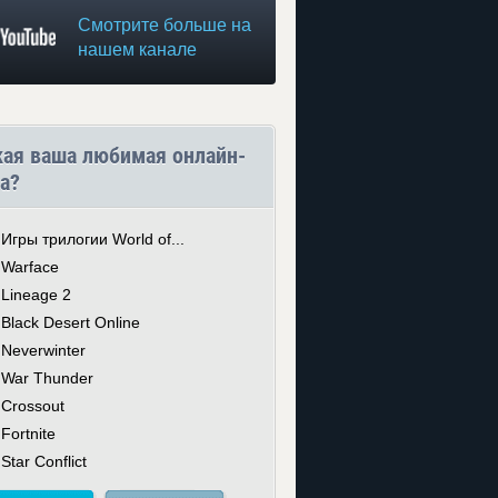
Смотрите больше на
нашем канале
кая ваша любимая онлайн-
а?
Игры трилогии World of...
Warface
Lineage 2
Black Desert Online
Neverwinter
War Thunder
Crossout
Fortnite
Star Conflict