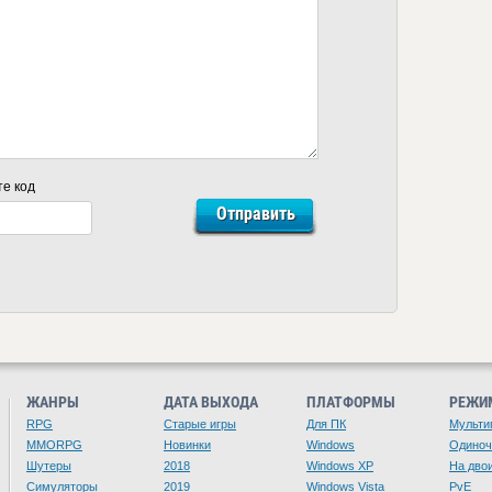
те код
ЖАНРЫ
ДАТА ВЫХОДА
ПЛАТФОРМЫ
РЕЖИ
RPG
Старые игры
Для ПК
Мульти
MMORPG
Новинки
Windows
Одино
Шутеры
2018
Windows XP
На дво
Симуляторы
2019
Windows Vista
PvE