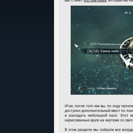
вас станет
Костюм Майя
, который вы на
Итак, после того как вы, по ходу прох
доступен дополнительный квест по поис
и разгадать небольшой пазл. Этот м
нарисованные круги на чертеже со све
В этом разделе мы собрали все коорд