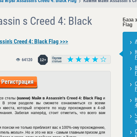
за игры Assassin’s Creed 4: Black Flag
Камни майя Assassin s Cre
sin s Creed 4: Black
База з
Flag
in’s Creed 4: Black Flag >>>
A
К
F
64120
12+
В
F
Регистрация
С
F
все стелы
(камни) Майя в Assassin’s Creed 4: Black Flag
и
 В этом разделе вы сможете ознакомиться со всеми
4
о квеста, который откроете по ходу прохождения в 4-ой
нания. Забегая наперёд, стоит отметить, что всего вам
ч
и поиски не только приблизят вас к 100%-ому прохождению,
О
итель могил»
. Но и это не все - самым главным призом для
F