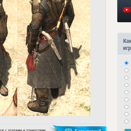
Ка
игр
ся с этапами и тонкостями