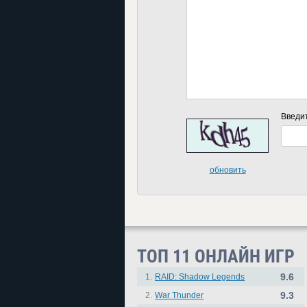
Введи
обновить
ТОП 11 ОНЛАЙН ИГР
9.6
1.
RAID: Shadow Legends
9.3
2.
War Thunder