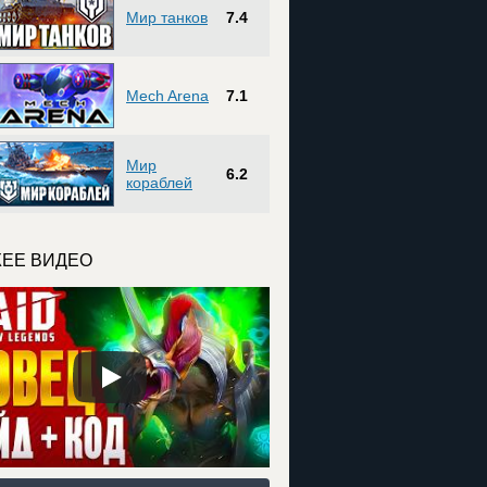
Мир танков
7.4
Mech Arena
7.1
Мир
6.2
кораблей
ЕЕ ВИДЕО