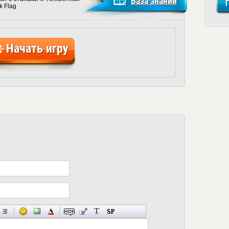
База знаний
k Flag
Начать игру