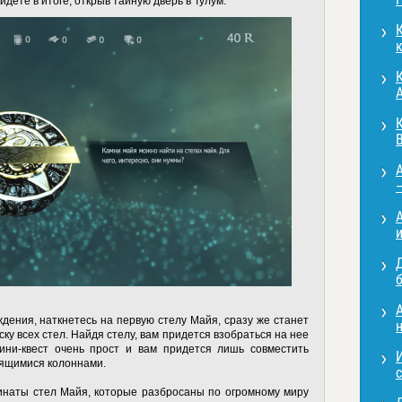
йдете в итоге, открыв тайную дверь в Тулум.
к
A
B
A
A
и
б
A
ождения, наткнетесь на первую стелу Майя, сразу же станет
н
ку всех стел. Найдя стелу, вам придется взобраться на нее
ини-квест очень прост и вам придется лишь совместить
тящимися колоннами.
с
инаты стел Майя, которые разбросаны по огромному миру