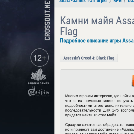
Shara-Games ТОП игры
RPG
Ба
Камни майя Assas
Flag
Подробное описание игры Assass
Assassin’s Creed 4: Black Flag
Многим игрокам интересно, где найти 
что с их помощью можно получать.
подробностями этого дополнительног
последовательности ДНК 1-го воспоми
придется найти 16 стел Майя.
Сразу же хочется вас обрадовать - ваш
но и принесут вам достижение
«Разор