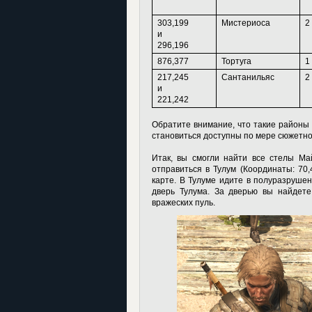
303,199
Мистериоса
2
и
296,196
876,377
Тортуга
1
217,245
Сантанильяс
2
и
221,242
Обратите внимание, что такие районы 
становиться доступны по мере сюжетно
Итак, вы смогли найти все стелы Ма
отправиться в Тулум (Координаты: 70,
карте. В Тулуме идите в полуразрушен
дверь Тулума. За дверью вы найдете
вражеских пуль.