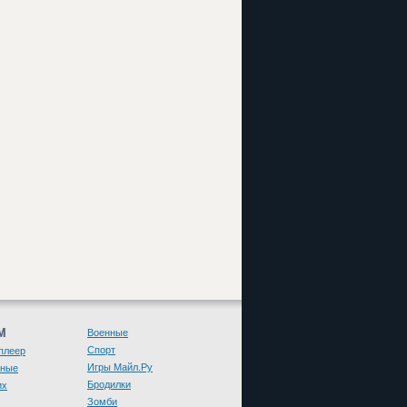
М
Военные
Спорт
плеер
Игры Майл.Ру
чные
Бродилки
их
Зомби