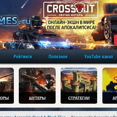
игры онлайн бе
Рейтинги
Полезное
YouTube канал
ТОРЫ
ШУТЕРЫ
СТРАТЕГИИ
А