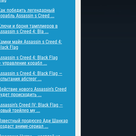
Как победить легендарный
орабль Assassin s Creed ...
Ключи и броня тамплиеров в
ssassin s Creed 4: Bla ...
Камни майя Assassin s Creed 4:
lack Flag
ssassin s Creed 4: Black Flag
— управление корабл ...
ssassin s Creed 4: Black Flag —
спытания абстерг ...
Действие нового Assassin’s Creed
удет происходить ...
ssassin’s Creed IV: Black Flag —
овый трейлер му ...
Известный продюсер Ади Шанкар
оздаст аниме-сериал ...