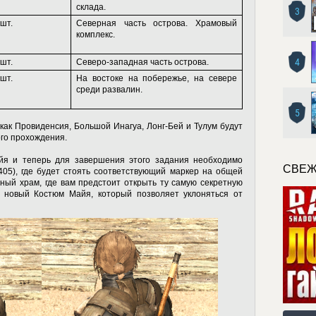
склада.
3
 шт.
Северная часть острова. Храмовый
комплекс.
4
 шт.
Северо-западная часть острова.
 шт.
На востоке на побережье, на севере
среди развалин.
5
как Провиденсия, Большой Инагуа, Лонг-Бей и Тулум будут
го прохождения.
йя и теперь для завершения этого задания необходимо
СВЕЖ
405), где будет стоять соответствующий маркер на общей
ный храм, где вам предстоит открыть ту самую секретную
 новый Костюм Майя, который позволяет уклоняться от