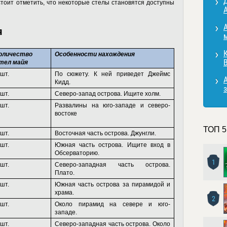
о стоит отметить, что некоторые стелы становятся доступны
A
я
К
оличество
Особенности нахождения
B
тел майя
 шт.
По сюжету. К ней приведет Джеймс
A
Кидд.
з
 шт.
Северо-запад острова. Ищите холм.
 шт.
Развалины на юго-западе и северо-
востоке
ТОП 5
 шт.
Восточная часть острова. Джунгли.
 шт.
Южная часть острова. Ищите вход в
Обсерваторию.
1
 шт.
Северо-западная часть острова.
Плато.
 шт.
Южная часть острова за пирамидой и
храма.
2
 шт.
Около пирамид на севере и юго-
западе.
 шт.
Северо-западная часть острова. Около