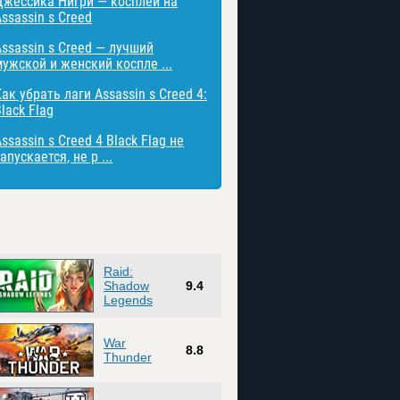
Джессика Нигри — косплей на
ssassin s Creed
Assassin s Creed — лучший
мужской и женский коспле ...
ак убрать лаги Assassin s Creed 4:
lack Flag
ssassin s Creed 4 Black Flag не
апускается, не р ...
Raid:
Shadow
9.4
Legends
War
8.8
Thunder