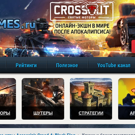
игры онлайн бе
Рейтинги
Полезное
YouTube канал
ТОРЫ
ШУТЕРЫ
СТРАТЕГИИ
А