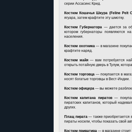
серии Ассасинс Крид.
Костюм Кошачья Шкура (Feline Pelt Ou
ягуара, затем крафтите эту шмотку.
Костюм Губернатора
— дается за об
котором губернаторы появляются на 
населения.
Костюм охотника
— в магазине покупае
крафтите наряд.
Костюм майя
— вам потребуется най
открыть потайную дверь в Тулум, котор
Костюм торговца
— покупается в мага
носят богатые торговцы в Вест-Индии.
Костюм офицера
— вы можете разблоки
Костюм капитана пиратов
— покупае
пиратских капитанов, который надевал
других.
Плащ пирата
— также приобретается в
пираты носили, чтобы показать свой ав
Костюм приватира
— в магазине стоит