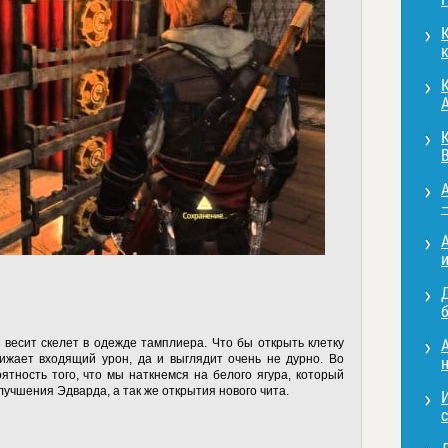
к
A
B
A
A
и
б
 весит скелет в одежде тамплиера. Что бы открыть клетку
A
ижает входящий урон, да и выглядит очень не дурно. Во
н
ятность того, что мы наткнемся на белого ягура, который
учшения Эдварда, а так же открытия нового чита.
с