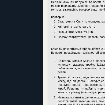
Первый ключ вы получите во время п
можно раздобыть выполняя задания а
конторы в каждой из которых будет по 4
Конторы:
Стартуется у Опии по координата
Кингстон: стартуется у Анто.
Гавана: стартуется у Рона.
Нассау: стартуется у Братьев Трав
Когда вы находитесь в городе, найти ко
Во время прохождения сложностей возн
Во-второй миссии Братьев Травес
используя духовую трубку. Заба
добьете вора, проснувшись, он з
делам.
Травессы так же дадут задачу — 
месту, где он должен находитьс
Разгадка проста — на место вы 
игрой. Решение — найдите парня
заметите убийцу (используя орлин
Не можете найти задание ассассин
берется возле таверны (она там 