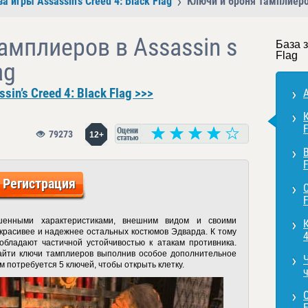
за игры Assassin’s Creed 4: Black Flag
Ключи и броня тамплиеров 
амплиеров в Assassin s
База з
Flag
ag
in’s Creed 4: Black Flag >>>
A
К
F
79273
12+
В
F
Регистрация
С
F
енными характеристиками, внешним видом и своими
красивее и надежнее остальных костюмов Эдварда. К тому
4
бладают частичной устойчивостью к атакам противника.
айти ключи тамплиеров выполнив особое дополнительное
м потребуется 5 ключей, чтобы открыть клетку.
ч
О
F