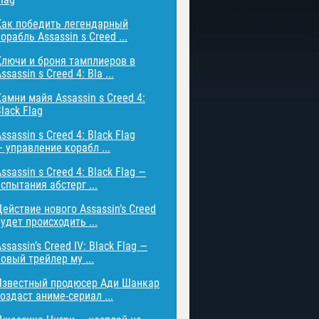
Как победить легендарный
орабль Assassin s Creed ...
Ключи и броня тамплиеров в
ssassin s Creed 4: Bla ...
Камни майя Assassin s Creed 4:
lack Flag
ssassin s Creed 4: Black Flag
— управление корабл ...
ssassin s Creed 4: Black Flag —
спытания абстерг ...
Действие нового Assassin’s Creed
удет происходить ...
ssassin’s Creed IV: Black Flag —
овый трейлер му ...
Известный продюсер Ади Шанкар
оздаст аниме-сериал ...