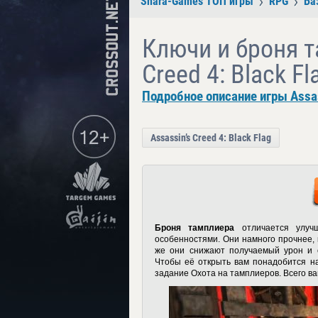
Shara-Games ТОП игры
RPG
Ба
Ключи и броня т
Creed 4: Black Fl
Подробное описание игры Assass
Assassin’s Creed 4: Black Flag
Броня тамплиера
отличается улучш
особенностями. Они намного прочнее, 
же они снижают получаемый урон и о
Чтобы её открыть вам понадобится н
задание Охота на тамплиеров. Всего ва