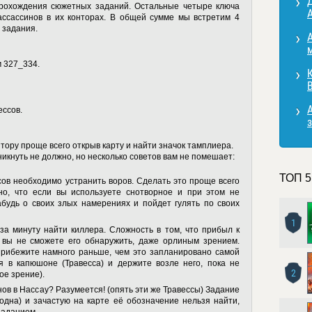
рохождения сюжетных заданий. Остальные четыре ключа
A
ссассинов в их конторах. В общей сумме мы встретим 4
 задания.
м 327_334.
К
B
A
ессов.
з
нтору проще всего открыв карту и найти значок тамплиера.
икнуть не должно, но несколько советов вам не помешает:
ТОП 5
сов необходимо устранить воров. Сделать это проще всего
вно, что если вы используете снотворное и при этом не
абудь о своих злых намерениях и пойдет гулять по своих
1
за минуту найти киллера. Сложность в том, что прибыл к
я вы не сможете его обнаружить, даже орлиным зрением.
прибежите намного раньше, чем это запланировано самой
 в капюшоне (Травесса) и держите возле него, пока не
2
ое зрение).
ов в Нассау? Разумеется! (опять эти же Травессы) Задание
одна) и зачастую на карте её обозначение нельзя найти,