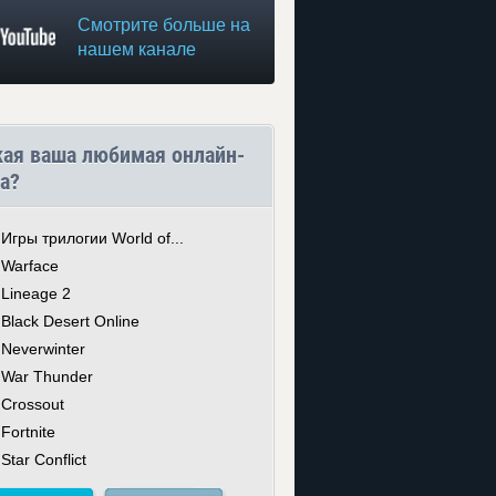
Смотрите больше на
нашем канале
кая ваша любимая онлайн-
а?
Игры трилогии World of...
Warface
Lineage 2
Black Desert Online
Neverwinter
War Thunder
Crossout
Fortnite
Star Conflict