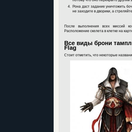
потому что оно перекрыто другим 
Рона даст задание уничтожить бо
не заходите в дворики, а стреляйт
После выполнения всех миссий кон
Расположение скелета в клетке на кар
Все виды брони тампли
Flag
Стоит отметить, что некоторые названи