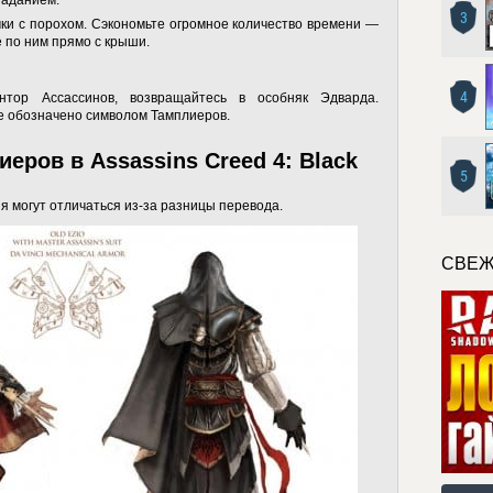
заданием.
3
чки с порохом. Сэкономьте огромное количество времени —
е по ним прямо с крыши.
4
тор Ассассинов, возвращайтесь в особняк Эдварда.
те обозначено символом Тамплиеров.
еров в Assassins Creed 4: Black
5
я могут отличаться из-за разницы перевода.
СВЕЖ