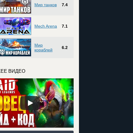
Мир танков
7.4
Mech Arena
7.1
Мир
6.2
кораблей
ЕЕ ВИДЕО