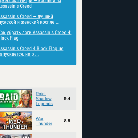
Джессика Нигри — косплей на
ssassin s Creed
Assassin s Creed — лучший
мужской и женский коспле ...
ак убрать лаги Assassin s Creed 4:
lack Flag
ssassin s Creed 4 Black Flag не
апускается, не р ...
Raid:
Shadow
9.4
Legends
War
8.8
Thunder