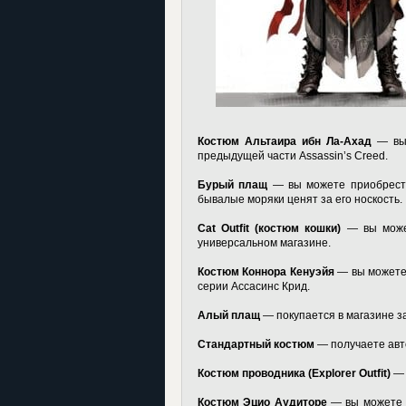
Костюм Альтаира ибн Ла-Ахад
— вы 
предыдущей части Assassin’s Creed.
Бурый плащ
— вы можете приобрести
бывалые моряки ценят за его носкость.
Cat Outfit (костюм кошки)
— вы может
универсальном магазине.
Костюм Коннора Кенуэйя
— вы можете 
серии Ассасинс Крид.
Алый плащ
— покупается в магазине за
Стандартный костюм
— получаете авт
Костюм проводника (Explorer Outfit)
— 
Костюм Эцио Аудиторе
— вы можете р