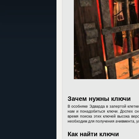
Зачем нужны ключи
В особняке Эдварда в запертой клетке
нам и понадобиться ключи. Доспех сн
время поиска этих ключей высока веро
необходим для получения ачивмента, ул
Как найти ключи