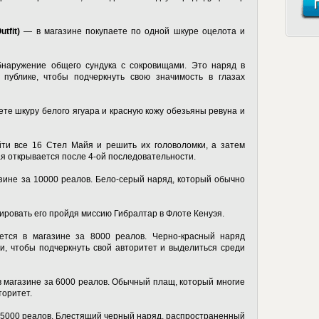
tfit)
— в магазине покупаете по одной шкуре оцелота и
наружение общего сундука с сокровищами. Это наряд в
публике, чтобы подчеркнуть свою значимость в глазах
те шкуру белого ягуара и красную кожу обезьяны ревуна и
ти все 16 Стел Майя и решить их головоломки, а затем
ая открывается после 4-ой последовательности.
зине за 10000 реалов. Бело-серый наряд, который обычно
ровать его пройдя миссию Гибралтар в Флоте Кенуэя.
тся в магазине за 8000 реалов. Черно-красный наряд
и, чтобы подчеркнуть свой авторитет и выделиться среди
 магазине за 6000 реалов. Обычный плащ, который многие
торитет.
 5000 реалов. Блестящий черный наряд, распространенный