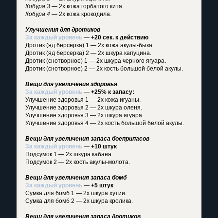
Кобура 3
— 2x кожа горбатого кита.
Кобура 4
— 2x кожа крокодила.
Улучшения для дротиков
За каждый уровень
—
+20 сек. к действию
Дротик (яд берсерка) 1 — 2x кожа акулы-быка.
Дротик (яд берсерка) 2 — 2x шкура капуцина.
Дротик (снотворное) 1 — 2x шкура черного ягуара.
Дротик (снотворное) 2 — 2x кость большой белой акулы.
Вещи для увеличения здоровья
За каждый уровень
—
+25% к запасу:
Улучшение здоровья 1 — 2x кожа игуаны.
Улучшение здоровья 2 — 2x шкура оленя.
Улучшение здоровья 3 — 2x шкура ягуара.
Улучшение здоровья 4 — 2x кость большой белой акулы.
Вещи для увеличения запаса боеприпасов
За каждый уровень
—
+10 штук
Подсумок 1 — 2x шкура кабана.
Подсумок 2 — 2x кость акулы-молота.
Вещи для увеличения запаса бомб
За каждый уровень
—
+5 штук
Сумка для бомб 1 — 2x шкура хутии.
Сумка для бомб 2 — 2x шкура кролика.
Вещи для увеличения запаса дротиков