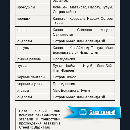
537,340).
крокодилы
Лонг-Бэй, Матансас, Нассау, Тулум,
Остров тайны
кролики
Кингстон, Коросаль, Нассау, Остров
Тайны
олени
Кингстон, Соленая лагуна,
Сантанилья
оцелоты
Остров Абако, Камберленд-Бэй
ревуны
Кингстон, Кэт-Айленд, Тортуга, Мыс
Бонависта, Лонг-Бэй, Тулум
рыжие ревуны
Провиденсия
хутии
Бухта Кайман, Игуэй, Лонг-Бэй,
Птит-Каверн
черные пантеры
Остров Пинос
черные ягуары
Провиденсия
ягуары
Мыс Бонависта, Тулум
оцелоты
Остров Абако, Камберленд-Бэй
База знаний вам
База знаний
поможет ознакомится с
этапами и тонкостями
прохождения Assassin’s
Creed 4: Black Flag