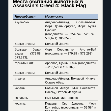
Места обитания животных в
Assassin’s Creed 4: Black Flag
Что водится
Местность
акула-бык
Андреас-Айленд, Солт-Ки-Бэнк,
Форт Драй-Тортугас, Форт Бухта
Гуарико
(координаты — 254,749; 520,745;
559,621; 785,357).
белые ягуары
Большой Инагуа
большая белая
Форт Серранилья, Анотто-Бэй
акула (379.88,
(координаты — 379,88 и 573.293).
573.293).
горбатый кит
Арройос, Руины Каба (координаты
—263,529 и 716,107).
белые ягуары
Большой Инагуа
игуаны
Андреас-Айленд, Большой Инагуа,
Остров Абако
кабаны
Большой Инагуа, Мыс Бонависта,
Нассау, Остров Маягуана
капуцины
Нью-Боун, Мистериоса
косатка
Пещеры Око Дьявола, Форт
Конттойор (координаты — 59,584 и