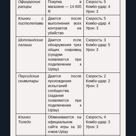
Офицерские
Покупка в
Скорость: 5
рапиры
магазине — 14 000
Комбо-удар: 4
R
Урон: 3
Клинки с
Даются после
Скорость: 5
пистолетами
выполнения всех
Комбо-удар: 4
контрактов на
Урон: 3
убийство
Шотландские
Даются псле
Скорость: 3
палаши
обнаружения трех
Комбо-удар: 5
общих сокровищ
Урон: 3
(сундуки
появляются при
подключении к
Uplay)
Персидские
Даются после
Скорость: 2
скимитары
прохождения
Комбо-удар: 2
испытаний
Урон: 3
сообщества
(задания
появляются при
подключении к
Uplay)
Клинки
Обмениваются на
Скорость: 4
Толедо
официальном
Комбо-удар: 3
сайте игры за 30
Урон: 3
очков Uplay