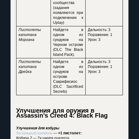
сообщества
(задания
появляются при
подключении к
Uplay)
Пистолеты
Найдете в
Дальность: 3
капитана
одном из
Поражение: 1
Моргана
сундуков на
Урон: 3
Черном острове
(DLC The Black
Island Pack).
Пистолеты
Найдете в
Дальность: 3
капитана
одном из
Поражение: 1
Дрейка
сундуков на
Урон: 3
острове
Сакрифисиос
(DLC Sacrificed
Secrets)
Улучшения для оружия в
Assassin’s Creed 4: Black Flag
Улучшения для кобуры
За каждый уровень
—
+1 пистолет:
Кобура 2
— 2x шкура оцелота.