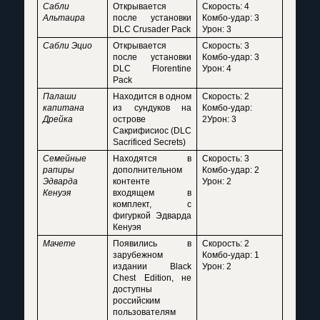
Сабли
Открывается
Скорость: 4
Альтаира
после установки
Комбо-удар: 3
DLC Crusader Pack
Урон: 3
Сабли Эцио
Открывается
Скорость: 3
после установки
Комбо-удар: 3
DLC Florentine
Урон: 4
Pack
Палаши
Находится в одном
Скорость: 2
капитана
из сундуков на
Комбо-удар:
Дрейка
острове
2Урон: 3
Сакрифисиос (DLC
Sacrificed Secrets)
Сем
ейные
Находятся в
Скорость: 3
рапиры
дополнительном
Комбо-удар: 2
Эдварда
контенте
Урон: 2
Кенуэя
входящем в
комплект, с
фигуркой Эдварда
Кенуэя
Мачете
Появились в
Скорость: 2
зарубежном
Комбо-удар: 1
издании Black
Урон: 2
Chest Edition, не
доступны
российским
пользователям