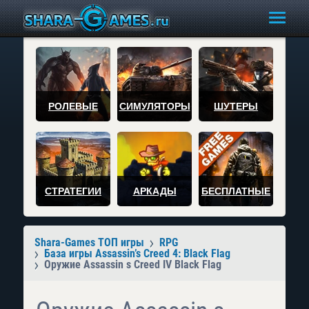
РОЛЕВЫЕ
СИМУЛЯТОРЫ
ШУТЕРЫ
СТРАТЕГИИ
АРКАДЫ
БЕСПЛАТНЫЕ
Shara-Games ТОП игры
RPG
База игры Assassin’s Creed 4: Black Flag
Оружие Assassin s Creed IV Black Flag