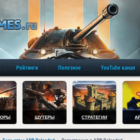
игры онлайн бе
Рейтинги
Полезное
YouTube канал
ТОРЫ
ШУТЕРЫ
СТРАТЕГИИ
А