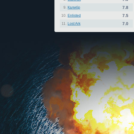
7.8
9.
Калибр
7.5
10.
Enlisted
7.0
11.
Lost Ark