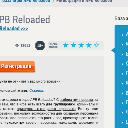
База игры APB Reloaded
Регистрация в APB Reloaded
PB Reloaded
База 
Reloaded >>>
12053
18+
Регистрация
унта
не отнимет у вас много времени.
альном сайте игры
Ссылка
.
 аккаунта в игре APB Reloaded
? С
выбора группировки
, за
вам, что в игре есть всего
две группировки
: криминалы и
 вы можете
приступать к созданию персонажа
. Вот тут вам
времени, поскольку возможностей для создания персонажа
рать пол персонажа, его рост и вес, прическу, цвет волос,
ете
«украсить»
своего персонажа наколками, шрамами и