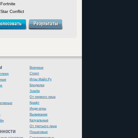
Fortnite
Star Conflict
М
Военные
Спорт
плеер
Игры Майл.Ру
чные
Бродилки
их
Зомби
От первого лица
Крафт
ативные
Инди-игры
Выживание
и
Казуальные
йн
От третьего лица
ЕННОСТИ
Пошаговые
ьные стратегии
Средневековье