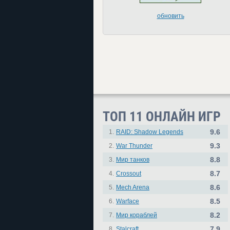
обновить
ТОП 11 ОНЛАЙН ИГР
9.6
1.
RAID: Shadow Legends
9.3
2.
War Thunder
8.8
3.
Мир танков
8.7
4.
Crossout
8.6
5.
Mech Arena
8.5
6.
Warface
8.2
7.
Мир кораблей
7.9
8.
Stalcraft