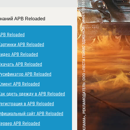
знаний APB Reloaded
APB Reloaded
Картинки APB Reloaded
Видео APB Reloaded
Скачать APB Reloaded
Русификатор APB Reloaded
Клиент APB Reloaded
Как одеть одежду в APB Reloaded
Регистрация в APB Reloaded
Официальный сайт APB Reloaded
Сервер APB Reloaded