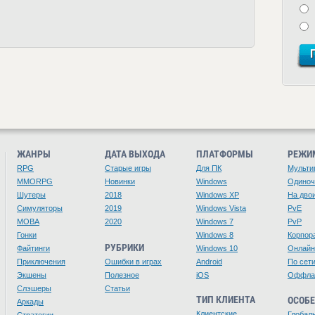
ЖАНРЫ
ДАТА ВЫХОДА
ПЛАТФОРМЫ
РЕЖИ
RPG
Старые игры
Для ПК
Мульти
MMORPG
Новинки
Windows
Одино
Шутеры
2018
Windows XP
На дво
Симуляторы
2019
Windows Vista
PvE
MOBA
2020
Windows 7
PvP
Гонки
Windows 8
Корпор
РУБРИКИ
Файтинги
Windows 10
Онлайн
Приключения
Ошибки в играх
Android
По сет
Экшены
Полезное
iOS
Оффла
Слэшеры
Статьи
ТИП КЛИЕНТА
ОСОБ
Аркады
Клиентские
Глобал
Стратегии