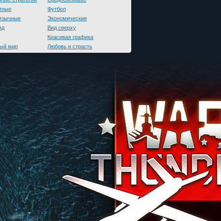
тные
Футбол
язычные
Экономические
яд
Вид сверху
Красивая графика
ый мир
Любовь и страсть