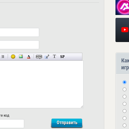
Ка
игр
те код