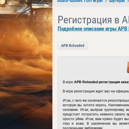
Shara-Games ТОП игры
Шутеры
Регистрация в A
Подробное описание игры APB 
APB Reloaded
В игре
APB Reloaded регистрация акка
В игре регистрация ждет вас на офици
Итак, с чего же начинается
регистрация
которую вы хотите играть. Напоминаем 
силовики. Итак, выбрав группировку,
предстоит потратить немного своего 
просто уйма. Итак, вам нужно будет выб
глаз и кожи. В заключении вы мож
различными эмблемами.