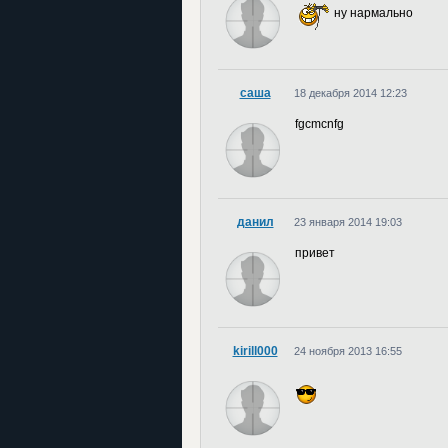
ну нармально
саша
18 декабря 2014 12:23
fgcmcnfg
данил
23 января 2014 19:03
привет
kirill000
24 ноября 2013 16:55