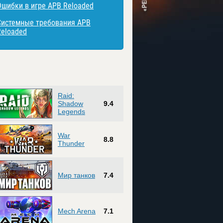
Ошибки в игре APB Reloaded
Системные требования APB
Reloaded
Raid:
Shadow
9.4
Legends
War
8.8
Thunder
Мир танков
7.4
Mech Arena
7.1