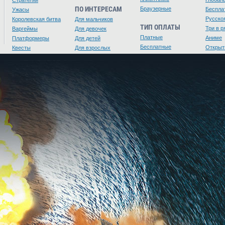
ПО ИНТЕРЕСАМ
Браузерные
Беспла
Ужасы
Русско
Королевская битва
Для мальчиков
ТИП ОПЛАТЫ
Три в р
Варгеймы
Для девочек
Платные
Аниме
Платформеры
Для детей
Бесплатные
Открыт
Квесты
Для взрослых