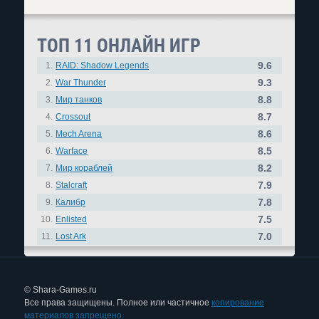
ТОП 11 ОНЛАЙН ИГР
9.6
1.
RAID: Shadow Legends
9.3
2.
War Thunder
8.8
3.
Мир танков
8.7
4.
Crossout
8.6
5.
Mech Arena
8.5
6.
Warface
8.2
7.
Мир кораблей
7.9
8.
Stalcraft
7.8
9.
Калибр
7.5
10.
Enlisted
7.0
11.
Lost Ark
© Shara-Games.ru
Все права защищены. Полное или частичное
копирование
материалов запрещено.