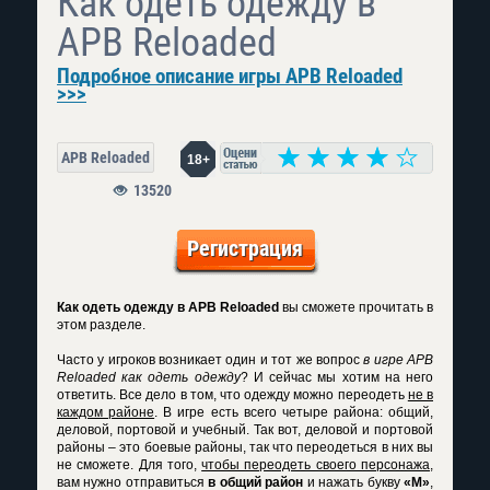
Как одеть одежду в
APB Reloaded
Подробное описание игры APB Reloaded
>>>
APB Reloaded
18+
13520
Регистрация
Как одеть одежду в APB Reloaded
вы сможете прочитать в
этом разделе.
Часто у игроков возникает один и тот же вопрос
в игре APB
Reloaded как одеть одежду
? И сейчас мы хотим на него
ответить. Все дело в том, что одежду можно переодеть
не в
каждом районе
. В игре есть всего четыре района: общий,
деловой, портовой и учебный. Так вот, деловой и портовой
районы – это боевые районы, так что переодеться в них вы
не сможете. Для того,
чтобы переодеть своего персонажа
,
вам нужно отправиться
в общий район
и нажать букву
«М»
,