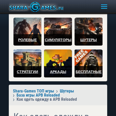
РОЛЕВЫЕ
СИМУЛЯТОРЫ
ШУТЕРЫ
СТРАТЕГИИ
АРКАДЫ
БЕСПЛАТНЫЕ
Shara-Games ТОП игры
Шутеры
База игры APB Reloaded
Как одеть одежду в APB Reloaded