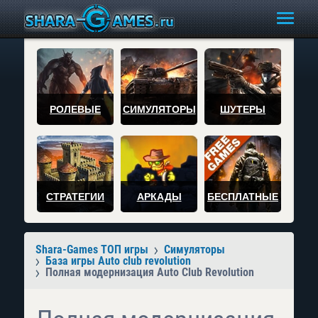
РОЛЕВЫЕ
СИМУЛЯТОРЫ
ШУТЕРЫ
СТРАТЕГИИ
АРКАДЫ
БЕСПЛАТНЫЕ
Shara-Games ТОП игры
Симуляторы
База игры Auto club revolution
Полная модернизация Auto Club Revolution