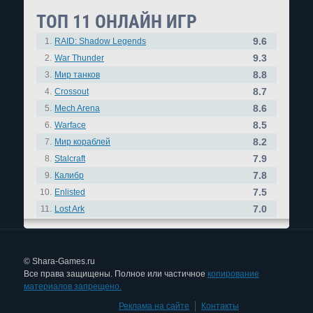
ТОП 11 ОНЛАЙН ИГР
9.6
1.
RAID: Shadow Legends
9.3
2.
War Thunder
8.8
3.
Мир танков
8.7
4.
Crossout
8.6
5.
Mech Arena
8.5
6.
Warface
8.2
7.
Мир кораблей
7.9
8.
Stalcraft
7.8
9.
Калибр
7.5
10.
Enlisted
7.0
11.
Lost Ark
© Shara-Games.ru
Все права защищены. Полное или частичное
копирование
материалов запрещено.
Реклама на сайте
|
Контакты