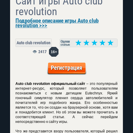
Сайт игры Auto club
revolution
Подробное описание игры Auto club
revolution >>>
Auto club revolution
2417
16+
Регистрация
Auto club revolution официальный сайт
– это популярный
интернет-ресурс, который позволяет пользователям
познакомиться с новым детищем Eutechnyx. Яркий
гоночный симулятор пленил сердца автолюбителей и
почитателей игр подобного жанра. Его особенностью
является то, что он создан на браузерной основе, хотя вам
и понадобится клиент. Но об этом вы можете прочитать в
соответствующей статье. А сейчас перейдем
непосредственно к сайту игры.
Что же представится взору пользователя, который решил