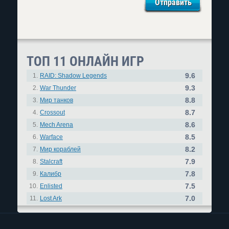
ТОП 11 ОНЛАЙН ИГР
9.6
1.
RAID: Shadow Legends
9.3
2.
War Thunder
8.8
3.
Мир танков
8.7
4.
Crossout
8.6
5.
Mech Arena
8.5
6.
Warface
8.2
7.
Мир кораблей
7.9
8.
Stalcraft
7.8
9.
Калибр
7.5
10.
Enlisted
7.0
11.
Lost Ark