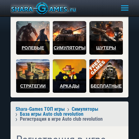
РОЛЕВЫЕ
СИМУЛЯТОРЫ
ШУТЕРЫ
СТРАТЕГИИ
АРКАДЫ
БЕСПЛАТНЫЕ
Shara-Games ТОП игры
Симуляторы
База игры Auto club revolution
Регистрация в игре Auto club revolution