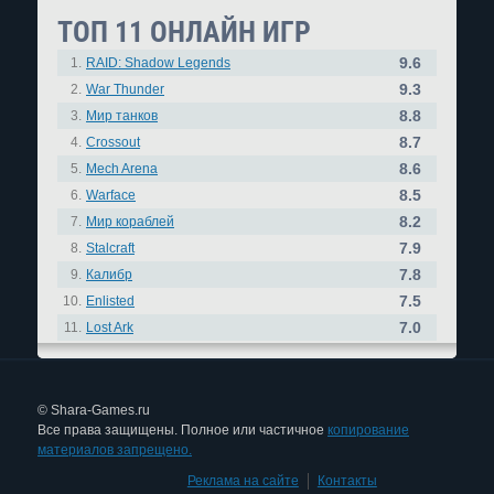
ТОП 11 ОНЛАЙН ИГР
9.6
1.
RAID: Shadow Legends
9.3
2.
War Thunder
8.8
3.
Мир танков
8.7
4.
Crossout
8.6
5.
Mech Arena
8.5
6.
Warface
8.2
7.
Мир кораблей
7.9
8.
Stalcraft
7.8
9.
Калибр
7.5
10.
Enlisted
7.0
11.
Lost Ark
© Shara-Games.ru
Все права защищены. Полное или частичное
копирование
материалов запрещено.
Реклама на сайте
|
Контакты