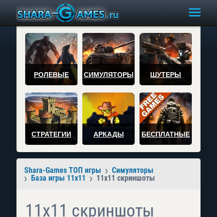
РОЛЕВЫЕ
СИМУЛЯТОРЫ
ШУТЕРЫ
СТРАТЕГИИ
АРКАДЫ
БЕСПЛАТНЫЕ
Shara-Games ТОП игры
Симуляторы
База игры 11x11
11x11 скриншоты
11x11 скриншоты