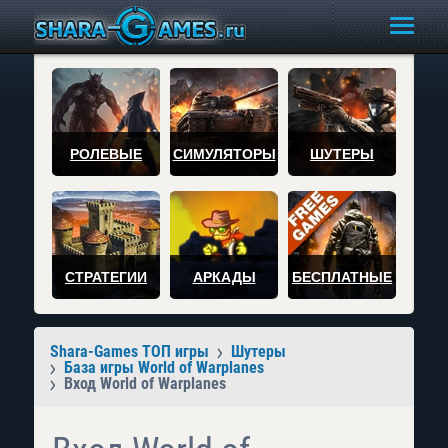
РОЛЕВЫЕ
СИМУЛЯТОРЫ
ШУТЕРЫ
СТРАТЕГИИ
АРКАДЫ
БЕСПЛАТНЫЕ
Shara-Games ТОП игры
Шутеры
База игры World of Warplanes
Вход World of Warplanes