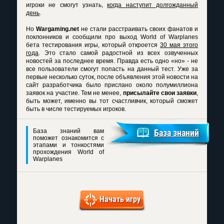
игроки не смогут узнать,
когда наступит долгожданный
день
.
Но
Wargaming.net
не стали расстраивать своих фанатов и
поклонников и сообщили про
выход World of Warplanes
бета тестирования игры, который откроется
30 мая этого
года
. Это стало самой радостной из всех озвученных
новостей за последнее время. Правда есть одно «но» - не
все пользователи смогут попасть на данный тест. Уже за
первые несколько суток, после объявления этой новости на
сайт разработчика было прислано около полумиллиона
заявок на участие. Тем не менее,
присылайте свои заявки
,
быть может, именно вы тот счастливчик, который сможет
быть в числе тестируемых игроков.
База знаний вам
База знаний
поможет ознакомится с
этапами и тонкостями
прохождения World of
Warplanes
Начать игру