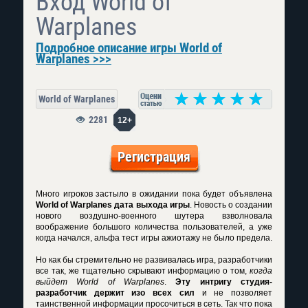
Вход World of
Warplanes
Подробное описание игры World of
Warplanes >>>
World of Warplanes
2281
12+
Регистрация
Много игроков застыло в ожидании пока будет объявлена
World of Warplanes дата выхода игры
. Новость о создании
нового воздушно-военного шутера взволновала
воображение большого количества пользователей, а уже
когда начался, альфа тест игры ажиотажу не было предела.
Но как бы стремительно не развивалась игра, разработчики
все так, же тщательно скрывают информацию о том,
когда
выйдет World of Warplanes
.
Эту интригу студия-
разработчик держит изо всех сил
и не позволяет
таинственной информации просочиться в сеть. Так что пока