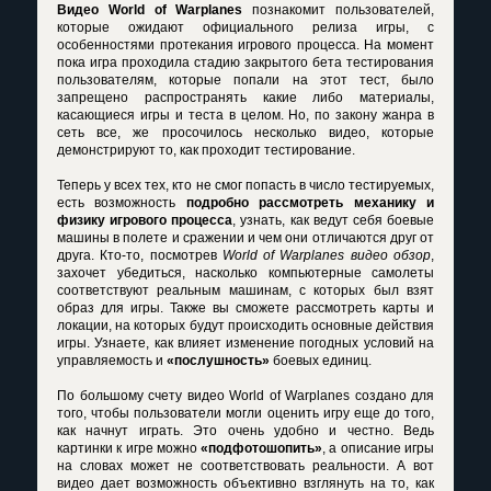
Видео World of Warplanes
познакомит пользователей,
которые ожидают официального релиза игры, с
особенностями протекания игрового процесса. На момент
пока игра проходила стадию закрытого бета тестирования
пользователям, которые попали на этот тест, было
запрещено распространять какие либо материалы,
касающиеся игры и теста в целом. Но, по закону жанра в
сеть все, же просочилось несколько видео, которые
демонстрируют то, как проходит тестирование.
Теперь у всех тех, кто не смог попасть в число тестируемых,
есть возможность
подробно рассмотреть механику и
физику игрового процесса
, узнать, как ведут себя боевые
машины в полете и сражении и чем они отличаются друг от
друга. Кто-то, посмотрев
World of Warplanes видео обзор
,
захочет убедиться, насколько компьютерные самолеты
соответствуют реальным машинам, с которых был взят
образ для игры. Также вы сможете рассмотреть карты и
локации, на которых будут происходить основные действия
игры. Узнаете, как влияет изменение погодных условий на
управляемость и
«послушность»
боевых единиц.
По большому счету
видео World of Warplanes
создано для
того, чтобы пользователи могли оценить игру еще до того,
как начнут играть. Это очень удобно и честно. Ведь
картинки к игре можно
«подфотошопить»
, а описание игры
на словах может не соответствовать реальности. А вот
видео дает возможность объективно взглянуть на то, как