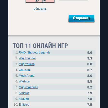
обновить
ТОП 11 ОНЛАЙН ИГР
9.6
1.
RAID: Shadow Legends
9.3
2.
War Thunder
8.8
3.
Мир танков
8.7
4.
Crossout
8.6
5.
Mech Arena
8.5
6.
Warface
8.2
7.
Мир кораблей
7.9
8.
Stalcraft
7.8
9.
Калибр
7.5
10.
Enlisted