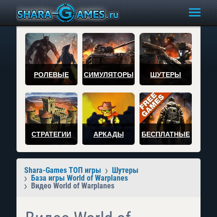
РОЛЕВЫЕ
СИМУЛЯТОРЫ
ШУТЕРЫ
СТРАТЕГИИ
АРКАДЫ
БЕСПЛАТНЫЕ
Shara-Games ТОП игры
Шутеры
База игры World of Warplanes
Видео World of Warplanes