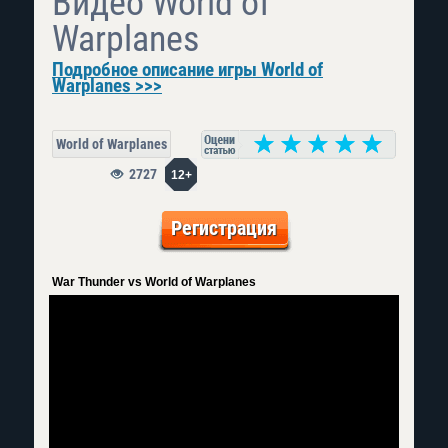
Видео World of
Warplanes
Подробное описание игры World of
Warplanes >>>
World of Warplanes
2727
12+
Регистрация
War Thunder vs World of Warplanes