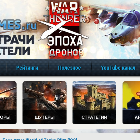
игры онлайн бе
Рейтинги
Полезное
YouTube канал
ТОРЫ
ШУТЕРЫ
СТРАТЕГИИ
А