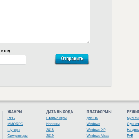
те код
ЖАНРЫ
ДАТА ВЫХОДА
ПЛАТФОРМЫ
РЕЖИ
RPG
Старые игры
Для ПК
Мульти
MMORPG
Новинки
Windows
Одино
Шутеры
2018
Windows XP
На дво
Симуляторы
2019
Windows Vista
PvE