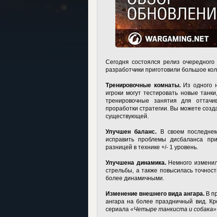
Сегодня состоялся релиз очередного д
разработчики приготовили большое кол
Тренировочные комнаты.
Из одного н
игроки могут тестировать новые танк
тренировочные занятия для оттачи
проработки стратегии. Вы можете созд
существующей.
Улучшен баланс.
В своем последнем 
исправить проблемы дисбаланса пр
разницей в технике +/- 1 уровень.
Улучшена динамика.
Немного изменило
стрельбы, а также повысилась точнос
более динамичными.
Изменение внешнего вида ангара.
В п
ангара на более праздничный вид. Кр
сериала
«Четыре танкиста и собака»