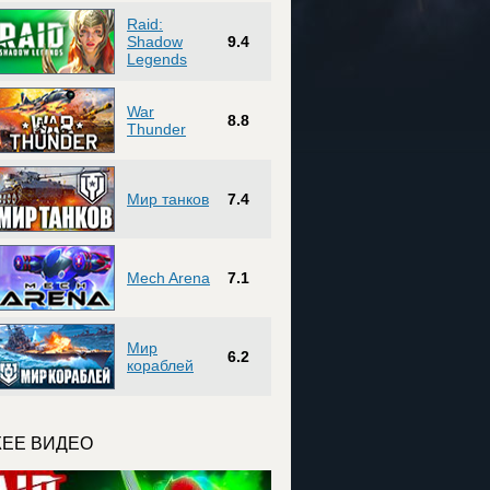
Raid:
Shadow
9.4
Legends
War
8.8
Thunder
Мир танков
7.4
Mech Arena
7.1
Мир
6.2
кораблей
ЕЕ ВИДЕО