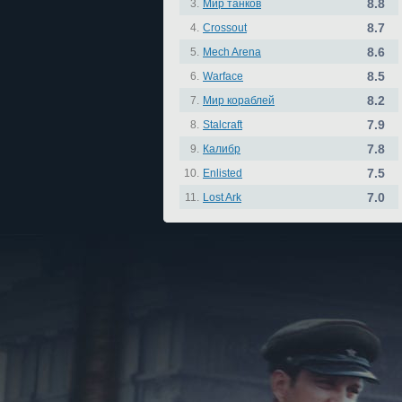
8.8
3.
Мир танков
8.7
4.
Crossout
8.6
5.
Mech Arena
8.5
6.
Warface
8.2
7.
Мир кораблей
7.9
8.
Stalcraft
7.8
9.
Калибр
7.5
10.
Enlisted
7.0
11.
Lost Ark