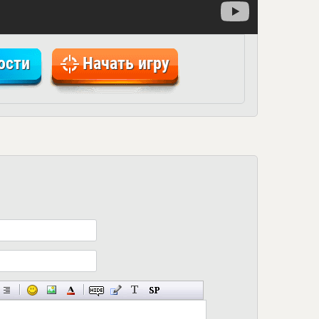
ости
Начать игру