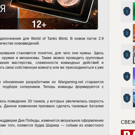
1
2
ополнения для World of Tanks Blintz. В новом патче 2.9
ичество нововведений.
азвания становится понятно, для чего они нужны. Здесь
3
и, оружие и механизмы. Также можно проводить групповые
вания мастерства, слаженности командных действий и
ать свою собственную комнату или же присоединиться к уже
4
обновлении разработчики из Wargaming.net стараются
и подборе соперников. Теперь команды формируются с
5
сь поведение 30 танков, у которых увеличилась скорость
ть. Данное изменение призвано сделать танковые баталии
реддверии Дня Победы, изменится визуальное оформление
СВЕЖ
оме того, появится будка Шарика — собаки из известного
.