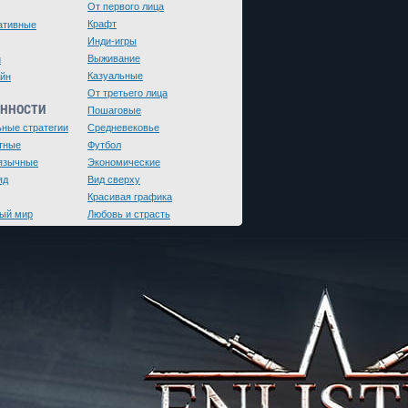
От первого лица
Крафт
ативные
Инди-игры
Выживание
и
Казуальные
йн
От третьего лица
ЕННОСТИ
Пошаговые
ьные стратегии
Средневековье
тные
Футбол
язычные
Экономические
яд
Вид сверху
Красивая графика
ый мир
Любовь и страсть