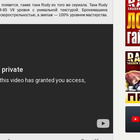
появится, также танк Rudy из того же сериала. Танк Rudy
4-85 VII уровня с уникальной текстурой. Бронемашина
скорострельностью, а экипаж — 100% уровнем мастерства.