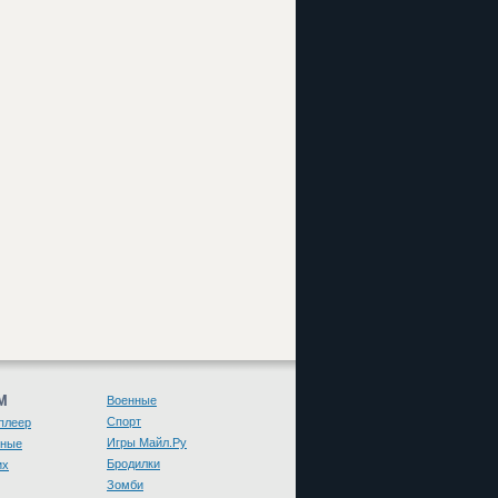
М
Военные
Спорт
плеер
Игры Майл.Ру
чные
Бродилки
их
Зомби