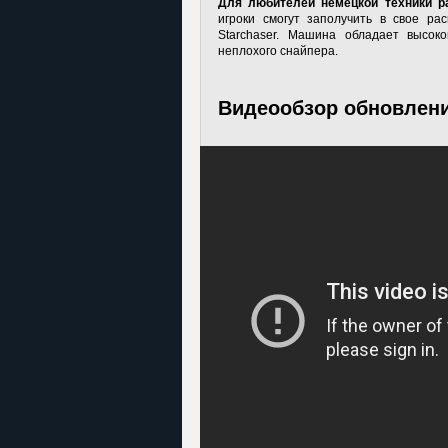
Для любителей немецкой техники ра
игроки смогут заполучить в свое ра
Starchaser. Машина обладает высок
неплохого снайпера.
Видеообзор обновления