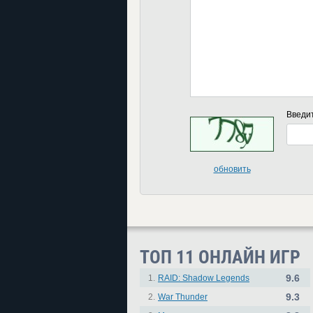
Введи
обновить
ТОП 11 ОНЛАЙН ИГР
9.6
1.
RAID: Shadow Legends
9.3
2.
War Thunder