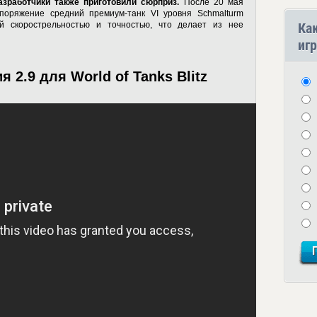
зработчики также приготовили сюрприз.
После 20 мая
споряжение средний премиум-танк VI уровня Schmalturm
Ка
ой скорострельностью и точностью, что делает из нее
игр
 2.9 для World of Tanks Blitz