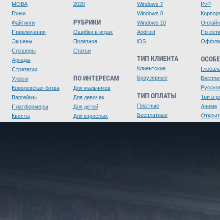
MOBA
2020
Windows 7
PvP
Гонки
Windows 8
Корпор
РУБРИКИ
Файтинги
Windows 10
Онлайн
Приключения
Ошибки в играх
Android
По сет
Экшены
Полезное
iOS
Оффла
Слэшеры
Статьи
ТИП КЛИЕНТА
ОСОБ
Аркады
Клиентские
Глобал
Стратегии
ПО ИНТЕРЕСАМ
Браузерные
Беспла
Ужасы
Русско
Королевская битва
Для мальчиков
ТИП ОПЛАТЫ
Три в р
Варгеймы
Для девочек
Платные
Аниме
Платформеры
Для детей
Бесплатные
Открыт
Квесты
Для взрослых