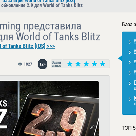
База игры World of Tanks Blitz [iOS]
бновление 2.9 для World of Tanks Blitz
ming представила
База з
ля World of Tanks Blitz
W
f Tanks Blitz [iOS] >>>
W
W
1827
12+
W
П
о
ТОП 5