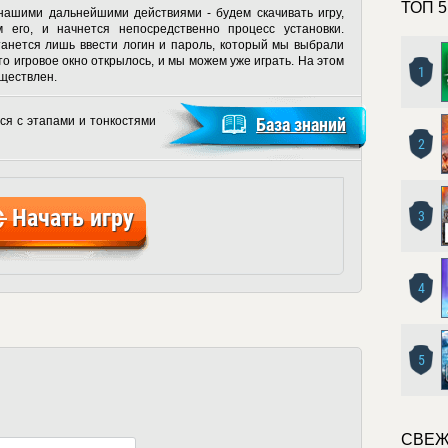
ТОП 5
нашими дальнейшими действиями - будем скачивать игру,
м его, и начнется непосредственно процесс установки.
станется лишь ввести логин и пароль, который мы выбрали
то игровое окно открылось, и мы можем уже играть. На этом
1
уществлен.
ся с этапами и тонкостями
База знаний
2
Начать игру
3
4
5
СВЕЖ