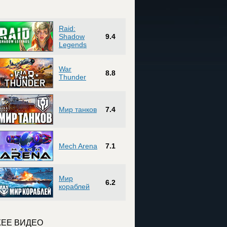
Raid:
Shadow
9.4
Legends
War
8.8
Thunder
Мир танков
7.4
Mech Arena
7.1
Мир
6.2
кораблей
ЕЕ ВИДЕО