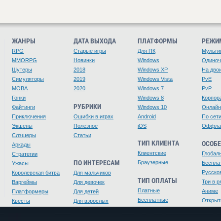
ЖАНРЫ
ДАТА ВЫХОДА
ПЛАТФОРМЫ
РЕЖИ
RPG
Старые игры
Для ПК
Мульти
MMORPG
Новинки
Windows
Одино
Шутеры
2018
Windows XP
На дво
Симуляторы
2019
Windows Vista
PvE
MOBA
2020
Windows 7
PvP
Гонки
Windows 8
Корпор
РУБРИКИ
Файтинги
Windows 10
Онлайн
Приключения
Ошибки в играх
Android
По сет
Экшены
Полезное
iOS
Оффла
Слэшеры
Статьи
ТИП КЛИЕНТА
ОСОБ
Аркады
Клиентские
Глобал
Стратегии
ПО ИНТЕРЕСАМ
Браузерные
Беспла
Ужасы
Русско
Королевская битва
Для мальчиков
ТИП ОПЛАТЫ
Три в р
Варгеймы
Для девочек
Платные
Аниме
Платформеры
Для детей
Бесплатные
Открыт
Квесты
Для взрослых