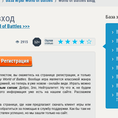
База игры World of Battles
World of Battles вход
вход
База з
of Battles >>>
W
W
2915
12+
W
W
Регистрация
W
текстом, вы окажетесь на странице регистрации, и только
у World of Battles
. Вообще игра является классикой жанра
армией, но теперь в уже новом - онлайн виде. Играть можно
W
ным силам
: Добро, Зло, Нейтралитет. Ну что ж, не будем
 это информация уже есть на нашем сайте. Расскажем
W
 странице, где нам предлагают скачать клиент игры или
и обратиться за помощью в службу поддержки. Как бы там не
твлен успешно, но мы зашли только на сайт.