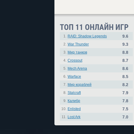
ТОП 11 ОНЛАЙН ИГР
9.6
1.
RAID: Shadow Legends
9.3
2.
War Thunder
8.8
3.
Мир танков
8.7
4.
Crossout
8.6
5.
Mech Arena
8.5
6.
Warface
8.2
7.
Мир кораблей
7.9
8.
Stalcraft
7.8
9.
Калибр
7.5
10.
Enlisted
7.0
11.
Lost Ark