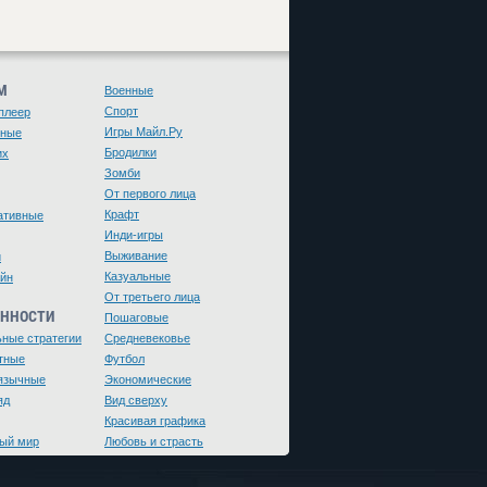
М
Военные
Спорт
плеер
Игры Майл.Ру
чные
Бродилки
их
Зомби
От первого лица
Крафт
ативные
Инди-игры
Выживание
и
Казуальные
йн
От третьего лица
ЕННОСТИ
Пошаговые
ьные стратегии
Средневековье
тные
Футбол
язычные
Экономические
яд
Вид сверху
Красивая графика
ый мир
Любовь и страсть