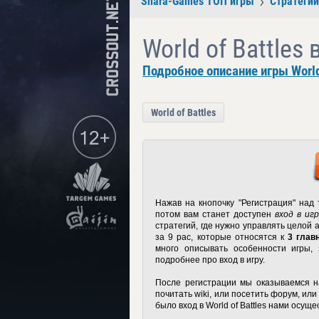
Shara-Games ТОП игры
Стратегии
World of Battles 
Подробное описание игры World 
World of Battles
Нажав на кнопочку "Регистрация" над 
потом вам станет доступен
вход в игр
стратегий, где нужно управлять целой 
за 9 рас, которые относятся к
3 глав
много описывать особенности игры,
подробнее про вход в игру.
После регистрации мы оказываемся на
почитать wiki, или посетить форум, ил
было
вход в World of Battles
нами осущес