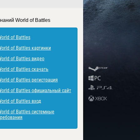
наний World of Battles
orld of Battles
orld of Battles картинки
orld of Battles видео
orld of Battles скачать
orld of Battles регистрация
World of Battles официальный сайт
orld of Battles вход
orld of Battles системные
требования