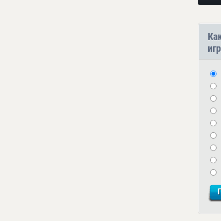
Ка
игр