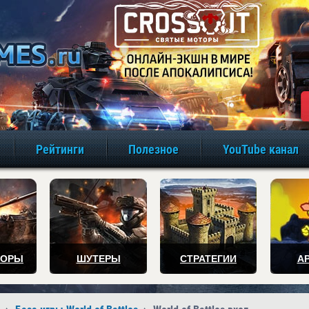
игры онлайн бе
Рейтинги
Полезное
YouTube канал
ТОРЫ
ШУТЕРЫ
СТРАТЕГИИ
А