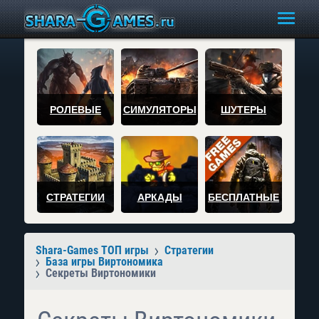
РОЛЕВЫЕ
СИМУЛЯТОРЫ
ШУТЕРЫ
СТРАТЕГИИ
АРКАДЫ
БЕСПЛАТНЫЕ
Shara-Games ТОП игры
Стратегии
База игры Виртономика
Секреты Виртономики