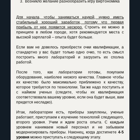
Возникло желание разнообразить игру Виртономика
Для начала, чтобы заниматься наукой, нужно иметь
стабильный хороший заработок, потому что первая
прибыль от нее появится нескоро.
Строить ее можно в
принципе в любом городе, хотя рекомендуется места с
высокой зарплатой – опыта будет больше.
Если вам не довелось приобрести очки квалификации, а
стандартно у вас будет только одно очко, то есть смысл
построить много лабораторий и загрузить их сполна
работой.
После того, как лаборатории готовы, покупаем
оборудование, наиболее низкого качества. Главное чтобы
их качество было максимально приближено к качеству,
которое требуется по технологии. Так же надо поступить и
с наймом ученых (следите, чтобы их квалификация
соответствовала вашему уровню, если она будет выше, вам
придется несладко).
Итак, лаборатории есть, приборы закуплены, ученые
работают, приступаем к изучению технологий следующего,
второго уровня. Учим и ждем роста опыта. С каждым
уровнем нанимаем новый персонал и не забываем
модернизировать приборы. Наконец, когда достигнете
4-5
уровня
можно приступать к следующему этапу.