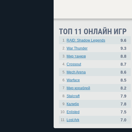
ТОП 11 ОНЛАЙН ИГР
9.6
1.
RAID: Shadow Legends
9.3
2.
War Thunder
8.8
3.
Мир танков
8.7
4.
Crossout
8.6
5.
Mech Arena
8.5
6.
Warface
8.2
7.
Мир кораблей
7.9
8.
Stalcraft
7.8
9.
Калибр
7.5
10.
Enlisted
7.0
11.
Lost Ark