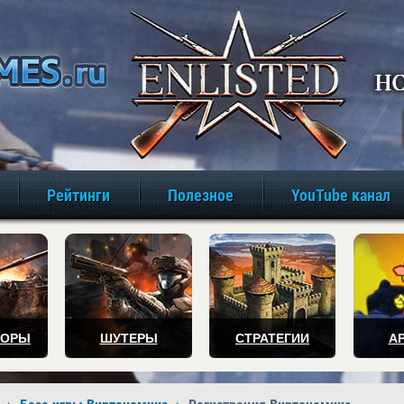
игры онлайн бе
Рейтинги
Полезное
YouTube канал
ТОРЫ
ШУТЕРЫ
СТРАТЕГИИ
А