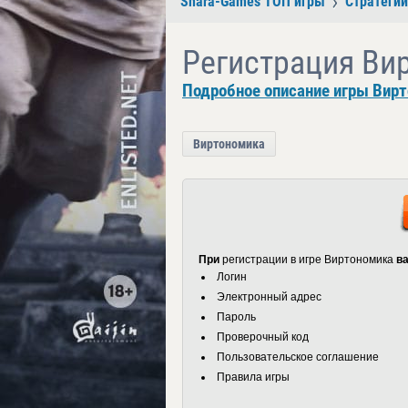
Shara-Games ТОП игры
Стратегии
Регистрация Ви
Подробное описание игры Вир
Виртономика
При
регистрации в игре Виртономика
ва
Логин
Электронный адрес
Пароль
Проверочный код
Пользовательское соглашение
Правила игры