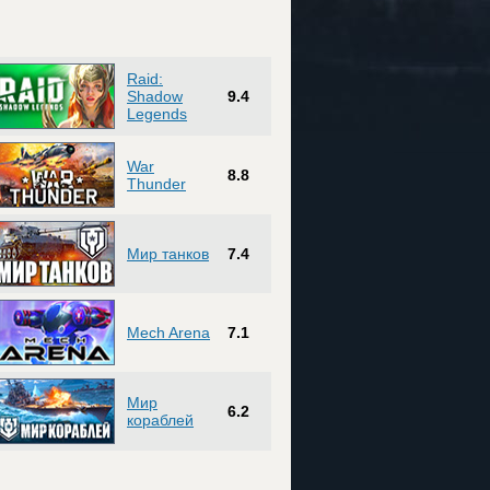
Raid:
Shadow
9.4
Legends
War
8.8
Thunder
Мир танков
7.4
Mech Arena
7.1
Мир
6.2
кораблей