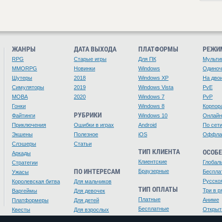
ЖАНРЫ
ДАТА ВЫХОДА
ПЛАТФОРМЫ
РЕЖИ
RPG
Старые игры
Для ПК
Мульти
MMORPG
Новинки
Windows
Одино
Шутеры
2018
Windows XP
На дво
Симуляторы
2019
Windows Vista
PvE
MOBA
2020
Windows 7
PvP
Гонки
Windows 8
Корпор
РУБРИКИ
Файтинги
Windows 10
Онлайн
Приключения
Ошибки в играх
Android
По сет
Экшены
Полезное
iOS
Оффла
Слэшеры
Статьи
ТИП КЛИЕНТА
ОСОБ
Аркады
Клиентские
Глобал
Стратегии
ПО ИНТЕРЕСАМ
Браузерные
Беспла
Ужасы
Русско
Королевская битва
Для мальчиков
ТИП ОПЛАТЫ
Три в р
Варгеймы
Для девочек
Платные
Аниме
Платформеры
Для детей
Бесплатные
Открыт
Квесты
Для взрослых