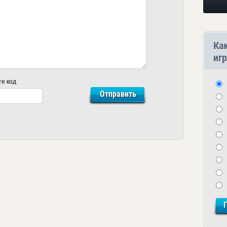
Ка
игр
те код