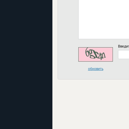
Введи
обновить