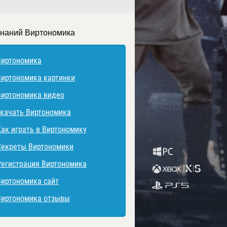
знаний Виртономика
Виртономика
Виртономика картинки
Виртономика видео
скачать Виртономика
Как играть в Виртономику
Секреты Виртономики
Регистрация Виртономика
Виртономика сайт
Виртономика отзывы