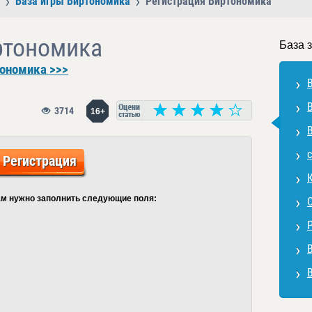
База игры Виртономика
Регистрация Виртономика
ртономика
База 
тономика >>>
3714
16+
Регистрация
м нужно заполнить следующие поля: