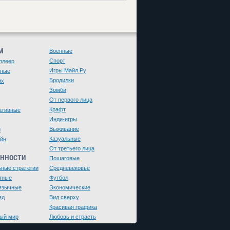
М
Военные
Спорт
плеер
Игры Майл.Ру
чные
Бродилки
их
Зомби
От первого лица
Крафт
ативные
Инди-игры
Выживание
и
Казуальные
йн
От третьего лица
ЕННОСТИ
Пошаговые
ьные стратегии
Средневековье
тные
Футбол
язычные
Экономические
яд
Вид сверху
Красивая графика
ый мир
Любовь и страсть