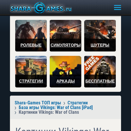
РОЛЕВЫЕ
СИМУЛЯТОРЫ
ШУТЕРЫ
СТРАТЕГИИ
АРКАДЫ
БЕСПЛАТНЫЕ
Shara-Games ТОП игры
Стратегии
База игры Vikings: War of Clans [iPad]
Картинки Vikings: War of Clans