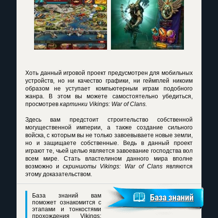
Хоть данный игровой проект предусмотрен для мобильных
устройств, но ни качество графики, ни геймплей никоим
образом не уступает компьютерным играм подобного
жанра. В этом вы можете самостоятельно убедиться,
просмотрев
картинки Vikings: War of Clans.
Здесь вам предстоит строительство собственной
могущественной империи, а также создание сильного
войска, с которым вы не только завоевываете новые земли,
но и защищаете собственные. Ведь в данный проект
играют те, чьей целью является завоевание господства вол
всем мире. Стать властелином данного мира вполне
возможно и
скриншоты Vikings: War of Clans
являются
этому доказательством.
База знаний вам
База знаний
поможет ознакомится с
этапами и тонкостями
прохождения Vikings: